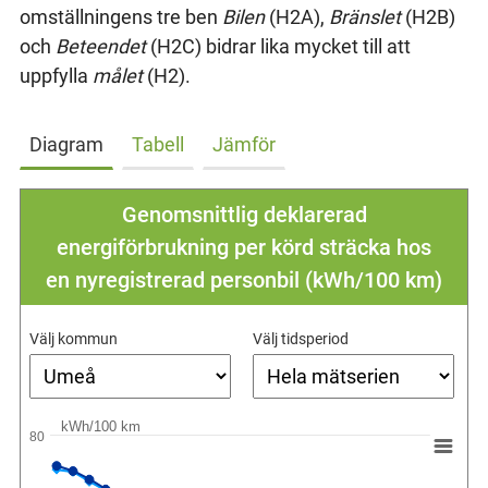
omställningens tre ben
Bilen
(H2A),
Bränslet
(H2B)
och
Beteendet
(H2C) bidrar lika mycket till att
uppfylla
målet
(H2).
Diagram
Tabell
Jämför
Genomsnittlig deklarerad
energiförbrukning per körd sträcka hos
en nyregistrerad personbil (kWh/100 km)
Välj kommun
Välj tidsperiod
kWh/100 km
80