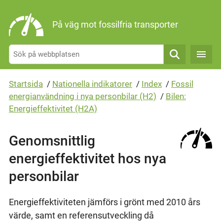
Gå direkt till sidans innehåll
På väg mot fossilfria transporter
Sök
Startsida
/
Nationella indikatorer
/
Index
/
Fossil
energianvändning i nya personbilar (H2)
/
Bilen:
Energieffektivitet (H2A)
Genomsnittlig
energieffektivitet hos nya
personbilar
Energieffektiviteten jämförs i grönt med 2010 års
värde, samt en referensutveckling då