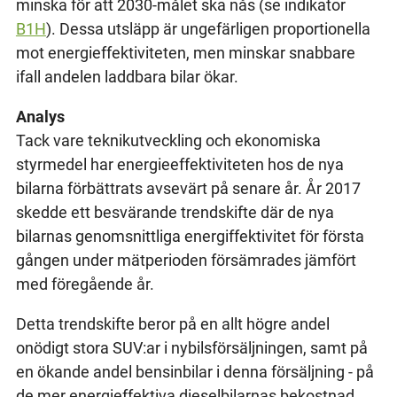
minska för att 2030-målet ska nås (se indikator
B1H
). Dessa utsläpp är ungefärligen proportionella
mot energieffektiviteten, men minskar snabbare
ifall andelen laddbara bilar ökar.
Analys
Tack vare teknikutveckling och ekonomiska
styrmedel har energieeffektiviteten hos de nya
bilarna förbättrats avsevärt på senare år. År 2017
skedde ett besvärande trendskifte där de nya
bilarnas genomsnittliga energiffektivitet för första
gången under mätperioden försämrades jämfört
med föregående år.
Detta trendskifte beror på en allt högre andel
onödigt stora SUV:ar i nybilsförsäljningen, samt på
en ökande andel bensinbilar i denna försäljning - på
de mer energieffektiva dieselbilarnas bekostnad.