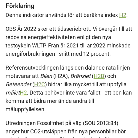
Förklaring
Denna indikator används för att beräkna index
H2
.
OBS År 2022 sker ett tidsseriebrott. Vi övergår till att
redovisa energieffektiviteten enligt den nya
testcykeln WLTP. Från år 2021 till år 2022 minskade
energiförbrukningen i snitt med 12 procent.
Referensutvecklingen längs den dalande räta linjen
motsvarar att
Bilen
(H2A),
Bränslet
(
H2B
) och
Beteendet
(
H2C
) bidrar lika mycket till att uppfylla
målet
H2
. Detta behöver inte vara fallet - ett ben kan
komma att bidra mer än de andra till
måluppfyllelsen.
Utredningen Fossilfrihet på väg (SOU 2013:84)
anger hur CO2-utsläppen från nya personbilar bör