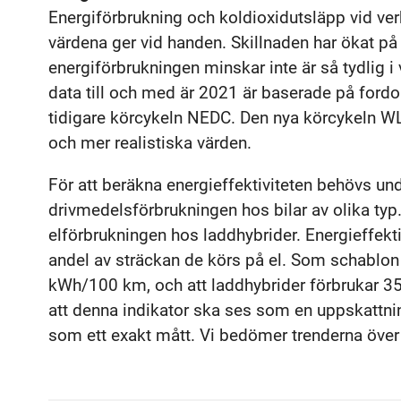
Energiförbrukning och koldioxidutsläpp vid verk
värdena ger vid handen. Skillnaden har ökat på s
energiförbrukningen minskar inte är så tydlig 
data till och med är 2021 är baserade på for
tidigare körcykeln NEDC. Den nya körcykeln W
och mer realistiska värden.
För att beräkna energieffektiviteten behövs u
drivmedelsförbrukningen hos bilar av olika typ. 
elförbrukningen hos laddhybrider. Energieffekt
andel av sträckan de körs på el. Som schablon a
kWh/100 km, och att laddhybrider förbrukar 35
att denna indikator ska ses som en uppskattning
som ett exakt mått. Vi bedömer trenderna över