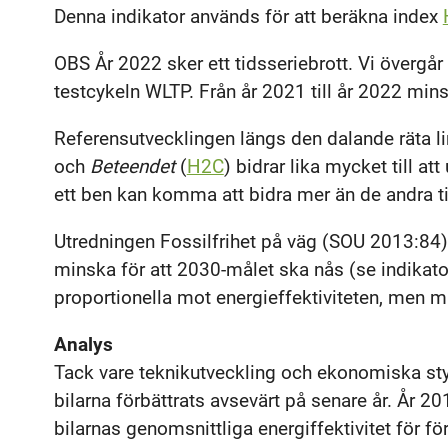
Denna indikator används för att beräkna index
OBS År 2022 sker ett tidsseriebrott. Vi övergår t
testcykeln WLTP. Från år 2021 till år 2022 min
Referensutvecklingen längs den dalande räta l
och
Beteendet
(
H2C
) bidrar lika mycket till at
ett ben kan komma att bidra mer än de andra ti
Utredningen Fossilfrihet på väg (SOU 2013:84)
minska för att 2030-målet ska nås (se indikat
proportionella mot energieffektiviteten, men mi
Analys
Tack vare teknikutveckling och ekonomiska sty
bilarna förbättrats avsevärt på senare år. År 2
bilarnas genomsnittliga energiffektivitet för