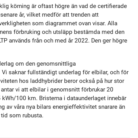
lig körning är oftast högre än vad de certifierade
enare år, vilket medför att trenden att
i verkligheten som diagrammet ovan visar. Alla
donens förbruking och utsläpp bestämda med den
LTP används från och med år 2022. Den ger högre
nderlag om den genomsnittliga
Vi saknar fullständigt underlag för elbilar, och för
iviteten hos laddhybrider beror också på hur stor
ntar vi att elbilar i genomsnitt förbrukar 20
 kWh/100 km. Bristerna i dataunderlaget innebär
 av våra nya bilars energieffektivitet snarare än
 tid som rubusta.