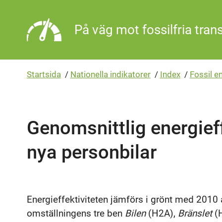
Gå direkt till sidans innehåll
På väg mot fossilfria tran
Startsida
/
Nationella indikatorer
/
Index
/
Fossil e
Genomsnittlig energieff
nya personbilar
Energieffektiviteten jämförs i grönt med 2010 
omställningens tre ben
Bilen
(H2A),
Bränslet
(