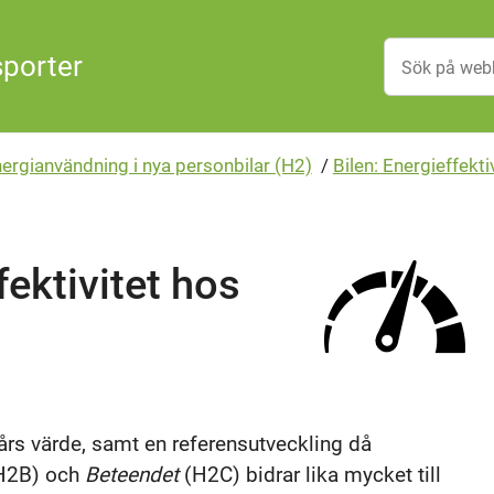
sporter
nergianvändning i nya personbilar (H2)
/
Bilen: Energieffekti
ektivitet hos
års värde, samt en referensutveckling då
H2B) och
Beteendet
(H2C) bidrar lika mycket till