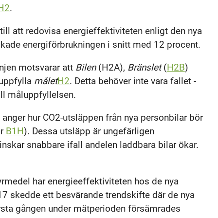
H2
.
ill att redovisa energieffektiviteten enligt den nya
skade energiförbrukningen i snitt med 12 procent.
injen motsvarar att
Bilen
(H2A),
Bränslet
(
H2B
)
t uppfylla
målet
H2
. Detta behöver inte vara fallet -
ll måluppfyllelsen.
 anger hur CO2-utsläppen från nya personbilar bör
or
B1H
). Dessa utsläpp är ungefärligen
nskar snabbare ifall andelen laddbara bilar ökar.
rmedel har energieeffektiviteten hos de nya
017 skedde ett besvärande trendskifte där de nya
 första gången under mätperioden försämrades