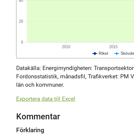
40
20
0
2010
2015
Riket
Skövd
Datakälla: Energimyndigheten: Transportsektor
Fordonsstatistik, månadsfil, Trafikverket: PM Vä
län och kommuner.
Exportera data till Excel
Kommentar
Förklaring