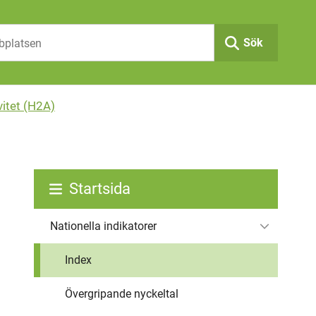
Sök
vitet (H2A)
Startsida
Nationella indikatorer
Index
Övergripande nyckeltal