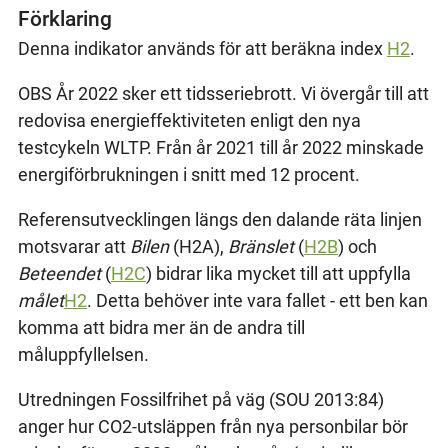
Förklaring
Denna indikator används för att beräkna index
H2
.
OBS År 2022 sker ett tidsseriebrott. Vi övergår till att
redovisa energieffektiviteten enligt den nya
testcykeln WLTP. Från år 2021 till år 2022 minskade
energiförbrukningen i snitt med 12 procent.
Referensutvecklingen längs den dalande räta linjen
motsvarar att
Bilen
(H2A),
Bränslet
(
H2B
) och
Beteendet
(
H2C
) bidrar lika mycket till att uppfylla
målet
H2
. Detta behöver inte vara fallet - ett ben kan
komma att bidra mer än de andra till
måluppfyllelsen.
Utredningen Fossilfrihet på väg (SOU 2013:84)
anger hur CO2-utsläppen från nya personbilar bör