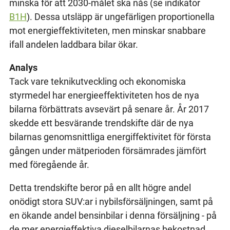
minska för att 2030-målet ska nås (se indikator
B1H
). Dessa utsläpp är ungefärligen proportionella
mot energieffektiviteten, men minskar snabbare
ifall andelen laddbara bilar ökar.
Analys
Tack vare teknikutveckling och ekonomiska
styrmedel har energieeffektiviteten hos de nya
bilarna förbättrats avsevärt på senare år. År 2017
skedde ett besvärande trendskifte där de nya
bilarnas genomsnittliga energiffektivitet för första
gången under mätperioden försämrades jämfört
med föregående år.
Detta trendskifte beror på en allt högre andel
onödigt stora SUV:ar i nybilsförsäljningen, samt på
en ökande andel bensinbilar i denna försäljning - på
de mer energieffektiva dieselbilarnas bekostnad.