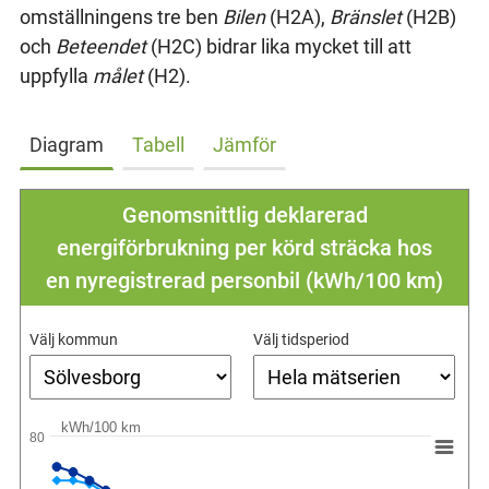
omställningens tre ben
Bilen
(H2A),
Bränslet
(H2B)
och
Beteendet
(H2C) bidrar lika mycket till att
uppfylla
målet
(H2).
Diagram
Tabell
Jämför
Genomsnittlig deklarerad
energiförbrukning per körd sträcka hos
en nyregistrerad personbil (kWh/100 km)
Välj kommun
Välj tidsperiod
kWh/100 km
80