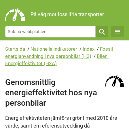
Gå direkt till sidans innehåll
På väg mot fossilfria transporter
Sök
Startsida
/
Nationella indikatorer
/
Index
/
Fossil
energianvändning i nya personbilar (H2)
/
Bilen:
Energieffektivitet (H2A)
Genomsnittlig
energieffektivitet hos nya
personbilar
Energieffektiviteten jämförs i grönt med 2010 års
värde, samt en referensutveckling då