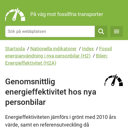
Gå direkt till sidans innehåll
På väg mot fossilfria transporter
Sök
Startsida
/
Nationella indikatorer
/
Index
/
Fossil
energianvändning i nya personbilar (H2)
/
Bilen:
Energieffektivitet (H2A)
Genomsnittlig
energieffektivitet hos nya
personbilar
Energieffektiviteten jämförs i grönt med 2010 års
värde, samt en referensutveckling då