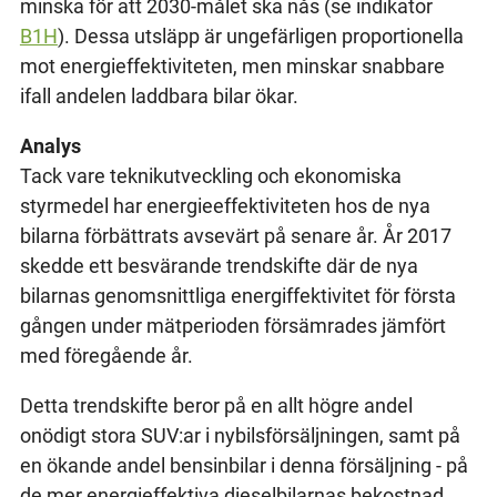
minska för att 2030-målet ska nås (se indikator
B1H
). Dessa utsläpp är ungefärligen proportionella
mot energieffektiviteten, men minskar snabbare
ifall andelen laddbara bilar ökar.
Analys
Tack vare teknikutveckling och ekonomiska
styrmedel har energieeffektiviteten hos de nya
bilarna förbättrats avsevärt på senare år. År 2017
skedde ett besvärande trendskifte där de nya
bilarnas genomsnittliga energiffektivitet för första
gången under mätperioden försämrades jämfört
med föregående år.
Detta trendskifte beror på en allt högre andel
onödigt stora SUV:ar i nybilsförsäljningen, samt på
en ökande andel bensinbilar i denna försäljning - på
de mer energieffektiva dieselbilarnas bekostnad.