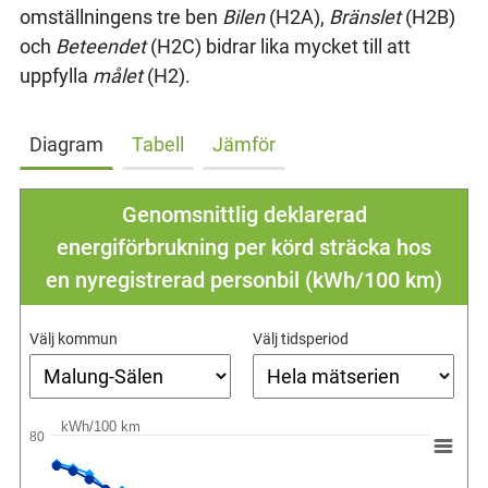
omställningens tre ben
Bilen
(H2A),
Bränslet
(H2B)
och
Beteendet
(H2C) bidrar lika mycket till att
uppfylla
målet
(H2).
Diagram
Tabell
Jämför
Genomsnittlig deklarerad
energiförbrukning per körd sträcka hos
en nyregistrerad personbil (kWh/100 km)
Välj kommun
Välj tidsperiod
kWh/100 km
80