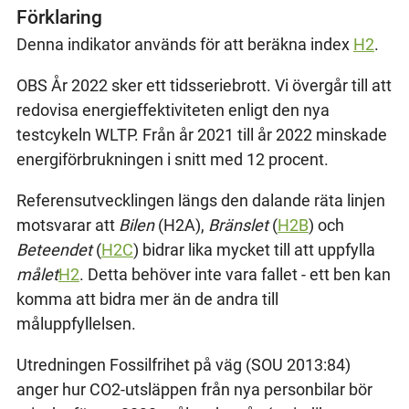
Förklaring
Denna indikator används för att beräkna index
H2
.
OBS År 2022 sker ett tidsseriebrott. Vi övergår till att
redovisa energieffektiviteten enligt den nya
testcykeln WLTP. Från år 2021 till år 2022 minskade
energiförbrukningen i snitt med 12 procent.
Referensutvecklingen längs den dalande räta linjen
motsvarar att
Bilen
(H2A),
Bränslet
(
H2B
) och
Beteendet
(
H2C
) bidrar lika mycket till att uppfylla
målet
H2
. Detta behöver inte vara fallet - ett ben kan
komma att bidra mer än de andra till
måluppfyllelsen.
Utredningen Fossilfrihet på väg (SOU 2013:84)
anger hur CO2-utsläppen från nya personbilar bör