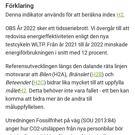
Förklaring
Denna indikator används för att beräkna index
H2
.
OBS År 2022 sker ett tidsseriebrott. Vi övergår till att
redovisa energieffektiviteten enligt den nya
testcykeln WLTP. Från år 2021 till år 2022 minskade
energiförbrukningen i snitt med 12 procent.
Referensutvecklingen längs den dalande räta linjen
motsvarar att
Bilen
(H2A),
Bränslet
(
H2B
) och
Beteendet
(
H2C
) bidrar lika mycket till att uppfylla
målet
H2
. Detta behöver inte vara fallet - ett ben kan
komma att bidra mer än de andra till
måluppfyllelsen.
Utredningen Fossilfrihet på väg (SOU 2013:84)
anger hur CO2-utsläppen från nya personbilar bör