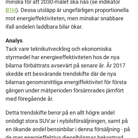
minska för att 2030-målet ska nås (se indikator
B1H
). Dessa utsläpp är ungefärligen proportionella
mot energieffektiviteten, men minskar snabbare
ifall andelen laddbara bilar ökar.
Analys
Tack vare teknikutveckling och ekonomiska
styrmedel har energieeffektiviteten hos de nya
bilarna förbättrats avsevärt på senare år. År 2017
skedde ett besvärande trendskifte där de nya
bilarnas genomsnittliga energiffektivitet för första
gången under mätperioden försämrades jämfört
med föregående år.
Detta trendskifte beror på en allt högre andel
onödigt stora SUV:ar i nybilsförsäljningen, samt på
en ökande andel bensinbilar i denna försäljning - på
de mer energieffektiva dieselbilarnas bekostnad.