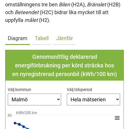
omställningens tre ben
Bilen
(H2A),
Bränslet
(H2B)
och
Beteendet
(H2C) bidrar lika mycket till att
uppfylla
målet
(H2).
Diagram
Tabell
Jämför
Genomsnittlig deklarerad
energiförbrukning per körd sträcka hos
en nyregistrerad personbil (kWh/100 km)
Välj kommun
Välj tidsperiod
kWh/100 km
80