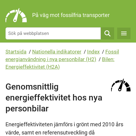
Gå direkt till sidans innehåll
På väg mot fossilfria transporter
Sök
Startsida
/
Nationella indikatorer
/
Index
/
Fossil
energianvändning i nya personbilar (H2)
/
Bilen:
Energieffektivitet (H2A)
Genomsnittlig
energieffektivitet hos nya
personbilar
Energieffektiviteten jämförs i grönt med 2010 års
värde, samt en referensutveckling då