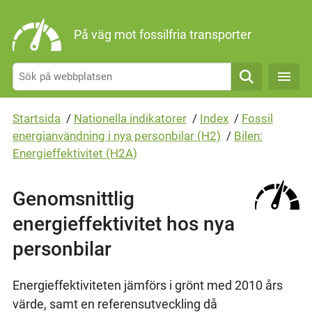
Gå direkt till sidans innehåll
På väg mot fossilfria transporter
Sök
Startsida
/
Nationella indikatorer
/
Index
/
Fossil
energianvändning i nya personbilar (H2)
/
Bilen:
Energieffektivitet (H2A)
Genomsnittlig
energieffektivitet hos nya
personbilar
Energieffektiviteten jämförs i grönt med 2010 års
värde, samt en referensutveckling då