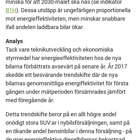
minska för att 2030-målet ska nås (se indikator
B1H
). Dessa utsläpp är ungefärligen proportionella
mot energieffektiviteten, men minskar snabbare
ifall andelen laddbara bilar ökar.
Analys
Tack vare teknikutveckling och ekonomiska
styrmedel har energieeffektiviteten hos de nya
bilarna förbättrats avsevärt på senare år. År 2017
skedde ett besvärande trendskifte där de nya
bilarnas genomsnittliga energiffektivitet för första
gången under mätperioden försämrades jämfört
med föregående år.
Detta trendskifte beror på en allt högre andel
onödigt stora SUV:ar i nybilsförsäljningen, samt på
en ökande andel bensinbilar i denna försäljning - på
de mer energieffektiva dieselbilarnas bekostnad.