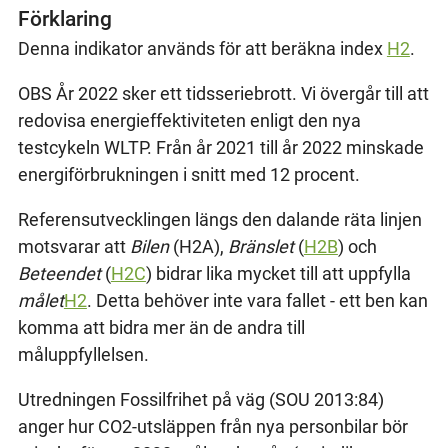
Förklaring
Denna indikator används för att beräkna index
H2
.
OBS År 2022 sker ett tidsseriebrott. Vi övergår till att
redovisa energieffektiviteten enligt den nya
testcykeln WLTP. Från år 2021 till år 2022 minskade
energiförbrukningen i snitt med 12 procent.
Referensutvecklingen längs den dalande räta linjen
motsvarar att
Bilen
(H2A),
Bränslet
(
H2B
) och
Beteendet
(
H2C
) bidrar lika mycket till att uppfylla
målet
H2
. Detta behöver inte vara fallet - ett ben kan
komma att bidra mer än de andra till
måluppfyllelsen.
Utredningen Fossilfrihet på väg (SOU 2013:84)
anger hur CO2-utsläppen från nya personbilar bör