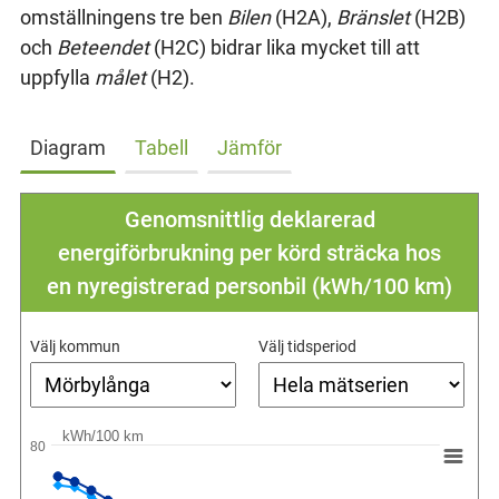
omställningens tre ben
Bilen
(H2A),
Bränslet
(H2B)
och
Beteendet
(H2C) bidrar lika mycket till att
uppfylla
målet
(H2).
Diagram
Tabell
Jämför
Genomsnittlig deklarerad
energiförbrukning per körd sträcka hos
en nyregistrerad personbil (kWh/100 km)
Välj kommun
Välj tidsperiod
kWh/100 km
80