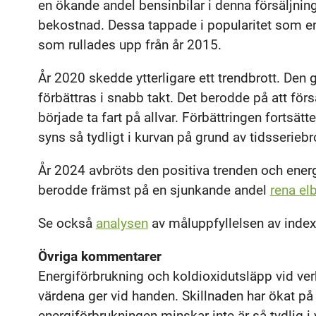
en ökande andel bensinbilar i denna försäljning
bekostnad. Dessa tappade i popularitet som en 
som rullades upp från år 2015.
År 2020 skedde ytterligare ett trendbrott. Den 
förbättras i snabb takt. Det berodde på att för
började ta fart på allvar. Förbättringen fortsätte
syns så tydligt i kurvan på grund av tidsserieb
År 2024 avbröts den positiva trenden och energ
berodde främst på en sjunkande andel
rena elb
Se också
analysen
av måluppfyllelsen av index
Övriga kommentarer
Energiförbrukning och koldioxidutsläpp vid verk
värdena ger vid handen. Skillnaden har ökat på s
energiförbrukningen minskar inte är så tydlig 