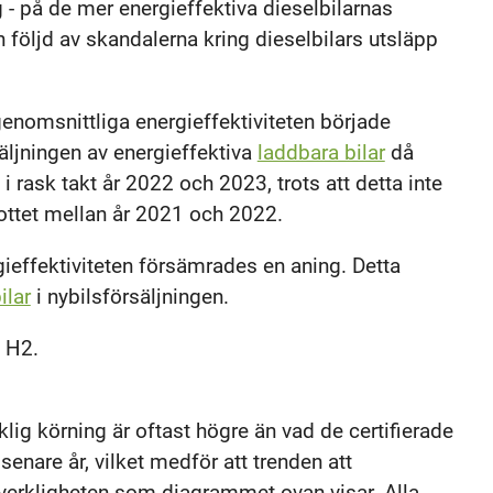
 - på de mer energieffektiva dieselbilarnas
följd av skandalerna kring dieselbilars utsläpp
genomsnittliga energieffektiviteten började
säljningen av energieffektiva
laddbara bilar
då
 i rask takt år 2022 och 2023, trots att detta inte
rottet mellan år 2021 och 2022.
ieffektiviteten försämrades en aning. Detta
ilar
i nybilsförsäljningen.
 H2.
lig körning är oftast högre än vad de certifierade
enare år, vilket medför att trenden att
i verkligheten som diagrammet ovan visar. Alla