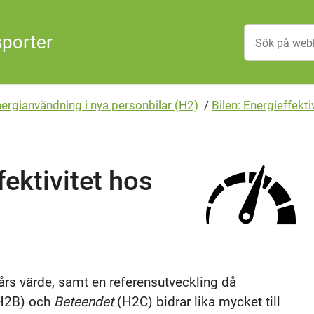
sporter
nergianvändning i nya personbilar (H2)
/
Bilen: Energieffekti
ektivitet hos
års värde, samt en referensutveckling då
H2B) och
Beteendet
(H2C) bidrar lika mycket till