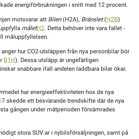
skade energiförbrukningen i snitt med 12 procent.
injen motsvarar att
Bilen
(H2A),
Bränslet
(
H2B
)
t uppfylla
målet
H2
. Detta behöver inte vara fallet -
ll måluppfyllelsen.
 anger hur CO2-utsläppen från nya personbilar bör
or
B1H
). Dessa utsläpp är ungefärligen
nskar snabbare ifall andelen laddbara bilar ökar.
rmedel har energieeffektiviteten hos de nya
017 skedde ett besvärande trendskifte där de nya
 första gången under mätperioden försämrades
onödigt stora SUV:ar i nybilsförsäljningen, samt på