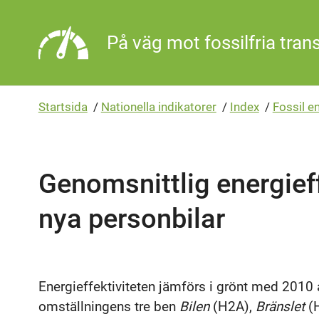
Gå direkt till sidans innehåll
På väg mot fossilfria tran
Startsida
/
Nationella indikatorer
/
Index
/
Fossil e
Genomsnittlig energieff
nya personbilar
Energieffektiviteten jämförs i grönt med 2010 
omställningens tre ben
Bilen
(H2A),
Bränslet
(