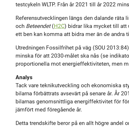
testcykeln WLTP. Från år 2021 till år 2022 min
Referensutvecklingen längs den dalande räta l
och
Beteendet
(
H2C
) bidrar lika mycket till at
ett ben kan komma att bidra mer än de andra ti
Utredningen Fossilfrihet på väg (SOU 2013:84)
minska för att 2030-målet ska nås (se indikat
proportionella mot energieffektiviteten, men mi
Analys
Tack vare teknikutveckling och ekonomiska sty
bilarna förbättrats avsevärt på senare år. År 2
bilarnas genomsnittliga energiffektivitet för
jämfört med föregående år.
Detta trendskifte beror på en allt högre andel 