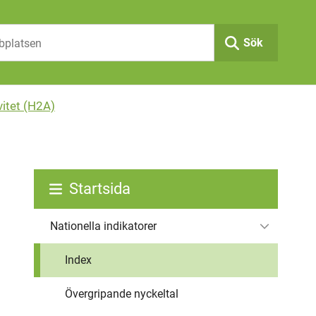
Sök
vitet (H2A)
Startsida
Nationella indikatorer
Index
Övergripande nyckeltal