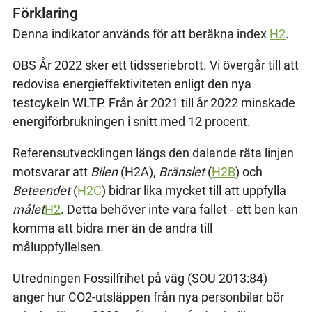
Förklaring
Denna indikator används för att beräkna index
H2
.
OBS År 2022 sker ett tidsseriebrott. Vi övergår till att
redovisa energieffektiviteten enligt den nya
testcykeln WLTP. Från år 2021 till år 2022 minskade
energiförbrukningen i snitt med 12 procent.
Referensutvecklingen längs den dalande räta linjen
motsvarar att
Bilen
(H2A),
Bränslet
(
H2B
) och
Beteendet
(
H2C
) bidrar lika mycket till att uppfylla
målet
H2
. Detta behöver inte vara fallet - ett ben kan
komma att bidra mer än de andra till
måluppfyllelsen.
Utredningen Fossilfrihet på väg (SOU 2013:84)
anger hur CO2-utsläppen från nya personbilar bör