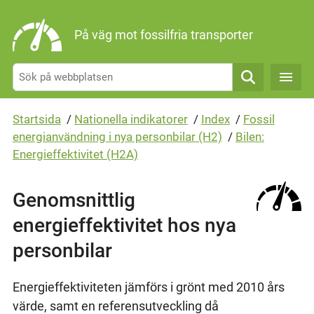
Gå direkt till sidans innehåll
På väg mot fossilfria transporter
Sök
Startsida
/
Nationella indikatorer
/
Index
/
Fossil
energianvändning i nya personbilar (H2)
/
Bilen:
Energieffektivitet (H2A)
Genomsnittlig
energieffektivitet hos nya
personbilar
Energieffektiviteten jämförs i grönt med 2010 års
värde, samt en referensutveckling då