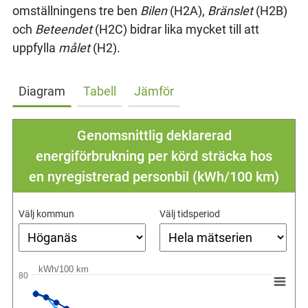
omställningens tre ben
Bilen
(H2A),
Bränslet
(H2B)
och
Beteendet
(H2C) bidrar lika mycket till att
uppfylla
målet
(H2).
Diagram
Tabell
Jämför
Genomsnittlig deklarerad
energiförbrukning per körd sträcka hos
en nyregistrerad personbil (kWh/100 km)
Välj kommun
Välj tidsperiod
kWh/100 km
80