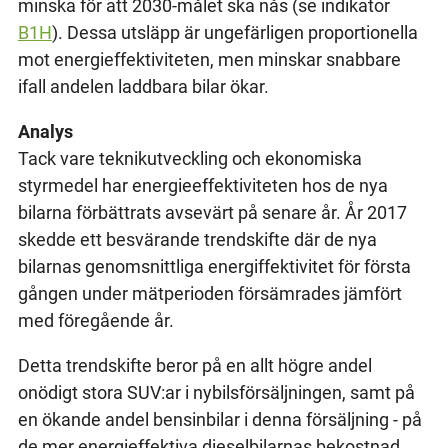
minska för att 2030-målet ska nås (se indikator
B1H
). Dessa utsläpp är ungefärligen proportionella
mot energieffektiviteten, men minskar snabbare
ifall andelen laddbara bilar ökar.
Analys
Tack vare teknikutveckling och ekonomiska
styrmedel har energieeffektiviteten hos de nya
bilarna förbättrats avsevärt på senare år. År 2017
skedde ett besvärande trendskifte där de nya
bilarnas genomsnittliga energiffektivitet för första
gången under mätperioden försämrades jämfört
med föregående år.
Detta trendskifte beror på en allt högre andel
onödigt stora SUV:ar i nybilsförsäljningen, samt på
en ökande andel bensinbilar i denna försäljning - på
de mer energieffektiva dieselbilarnas bekostnad.