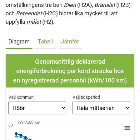
omställningens tre ben
Bilen
(H2A),
Bränslet
(H2B)
och
Beteendet
(H2C) bidrar lika mycket till att
uppfylla
målet
(H2).
Diagram
Tabell
Jämför
Genomsnittlig deklarerad
energiförbrukning per körd sträcka hos
en nyregistrerad personbil (kWh/100 km)
Välj kommun
Välj tidsperiod
kWh/100 km
80