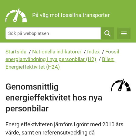
Gå direkt till sidans innehåll
På väg mot fossilfria transporter
Sök
Startsida
/
Nationella indikatorer
/
Index
/
Fossil
energianvändning i nya personbilar (H2)
/
Bilen:
Energieffektivitet (H2A)
Genomsnittlig
energieffektivitet hos nya
personbilar
Energieffektiviteten jämförs i grönt med 2010 års
värde, samt en referensutveckling då