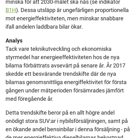
minska för att 2030-målet ska nås (se indikator
B1H
). Dessa utsläpp är ungefärligen proportionella
mot energieffektiviteten, men minskar snabbare
ifall andelen laddbara bilar ökar.
Analys
Tack vare teknikutveckling och ekonomiska
styrmedel har energieeffektiviteten hos de nya
bilarna förbättrats avsevärt på senare år. År 2017
skedde ett besvärande trendskifte där de nya
bilarnas genomsnittliga energiffektivitet för första
gången under mätperioden försämrades jämfört
med föregående år.
Detta trendskifte beror på en allt högre andel
onödigt stora SUV:ar i nybilsförsäljningen, samt på
en ökande andel bensinbilar i denna försäljning - på
de mer energieffektiva dieselbilarnas bekostnad.