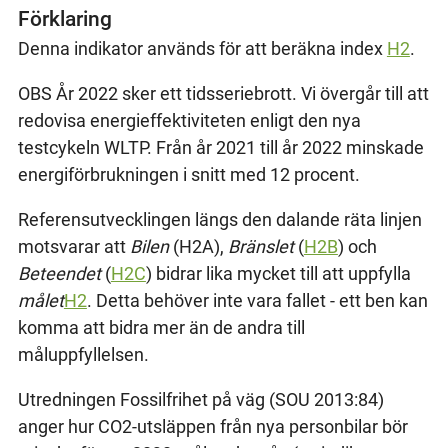
Förklaring
Denna indikator används för att beräkna index
H2
.
OBS År 2022 sker ett tidsseriebrott. Vi övergår till att
redovisa energieffektiviteten enligt den nya
testcykeln WLTP. Från år 2021 till år 2022 minskade
energiförbrukningen i snitt med 12 procent.
Referensutvecklingen längs den dalande räta linjen
motsvarar att
Bilen
(H2A),
Bränslet
(
H2B
) och
Beteendet
(
H2C
) bidrar lika mycket till att uppfylla
målet
H2
. Detta behöver inte vara fallet - ett ben kan
komma att bidra mer än de andra till
måluppfyllelsen.
Utredningen Fossilfrihet på väg (SOU 2013:84)
anger hur CO2-utsläppen från nya personbilar bör