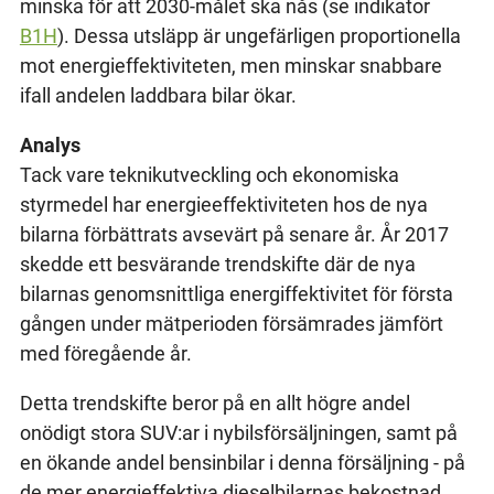
minska för att 2030-målet ska nås (se indikator
B1H
). Dessa utsläpp är ungefärligen proportionella
mot energieffektiviteten, men minskar snabbare
ifall andelen laddbara bilar ökar.
Analys
Tack vare teknikutveckling och ekonomiska
styrmedel har energieeffektiviteten hos de nya
bilarna förbättrats avsevärt på senare år. År 2017
skedde ett besvärande trendskifte där de nya
bilarnas genomsnittliga energiffektivitet för första
gången under mätperioden försämrades jämfört
med föregående år.
Detta trendskifte beror på en allt högre andel
onödigt stora SUV:ar i nybilsförsäljningen, samt på
en ökande andel bensinbilar i denna försäljning - på
de mer energieffektiva dieselbilarnas bekostnad.