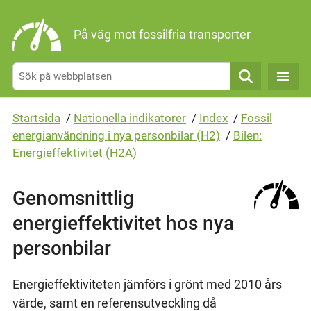
Gå direkt till sidans innehåll
På väg mot fossilfria transporter
Sök
Startsida
/
Nationella indikatorer
/
Index
/
Fossil
energianvändning i nya personbilar (H2)
/
Bilen:
Energieffektivitet (H2A)
Genomsnittlig
energieffektivitet hos nya
personbilar
Energieffektiviteten jämförs i grönt med 2010 års
värde, samt en referensutveckling då