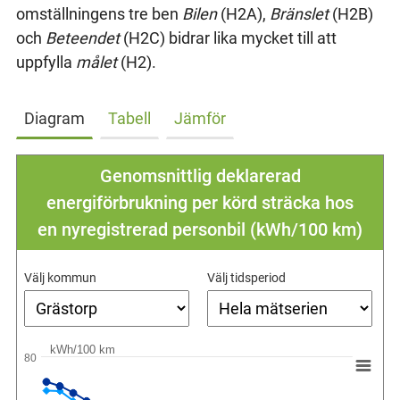
omställningens tre ben
Bilen
(H2A),
Bränslet
(H2B)
och
Beteendet
(H2C) bidrar lika mycket till att
uppfylla
målet
(H2).
Diagram
Tabell
Jämför
Genomsnittlig deklarerad
energiförbrukning per körd sträcka hos
en nyregistrerad personbil (kWh/100 km)
Välj kommun
Välj tidsperiod
kWh/100 km
80