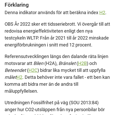
Förklaring
Denna indikator används för att beräkna index
H2
.
OBS År 2022 sker ett tidsseriebrott. Vi övergår till att
redovisa energieffektiviteten enligt den nya
testcykeln WLTP. Från år 2021 till år 2022 minskade
energiförbrukningen i snitt med 12 procent.
Referensutvecklingen längs den dalande räta linjen
motsvarar att
Bilen
(H2A),
Bränslet
(
H2B
) och
Beteendet
(
H2C
) bidrar lika mycket till att uppfylla
målet
H2
. Detta behöver inte vara fallet - ett ben kan
komma att bidra mer än de andra till
måluppfyllelsen.
Utredningen Fossilfrihet på väg (SOU 2013:84)
anger hur CO2-utsläppen från nya personbilar bör