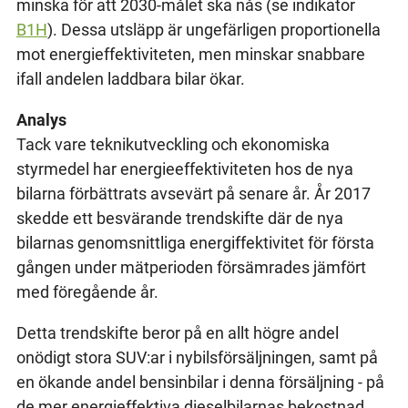
minska för att 2030-målet ska nås (se indikator
B1H
). Dessa utsläpp är ungefärligen proportionella
mot energieffektiviteten, men minskar snabbare
ifall andelen laddbara bilar ökar.
Analys
Tack vare teknikutveckling och ekonomiska
styrmedel har energieeffektiviteten hos de nya
bilarna förbättrats avsevärt på senare år. År 2017
skedde ett besvärande trendskifte där de nya
bilarnas genomsnittliga energiffektivitet för första
gången under mätperioden försämrades jämfört
med föregående år.
Detta trendskifte beror på en allt högre andel
onödigt stora SUV:ar i nybilsförsäljningen, samt på
en ökande andel bensinbilar i denna försäljning - på
de mer energieffektiva dieselbilarnas bekostnad.