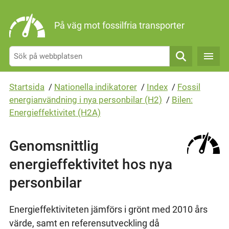
Gå direkt till sidans innehåll
På väg mot fossilfria transporter
Sök
Startsida
/
Nationella indikatorer
/
Index
/
Fossil
energianvändning i nya personbilar (H2)
/
Bilen:
Energieffektivitet (H2A)
Genomsnittlig
energieffektivitet hos nya
personbilar
Energieffektiviteten jämförs i grönt med 2010 års
värde, samt en referensutveckling då