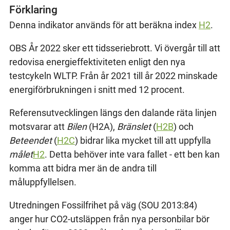
Förklaring
Denna indikator används för att beräkna index
H2
.
OBS År 2022 sker ett tidsseriebrott. Vi övergår till att
redovisa energieffektiviteten enligt den nya
testcykeln WLTP. Från år 2021 till år 2022 minskade
energiförbrukningen i snitt med 12 procent.
Referensutvecklingen längs den dalande räta linjen
motsvarar att
Bilen
(H2A),
Bränslet
(
H2B
) och
Beteendet
(
H2C
) bidrar lika mycket till att uppfylla
målet
H2
. Detta behöver inte vara fallet - ett ben kan
komma att bidra mer än de andra till
måluppfyllelsen.
Utredningen Fossilfrihet på väg (SOU 2013:84)
anger hur CO2-utsläppen från nya personbilar bör