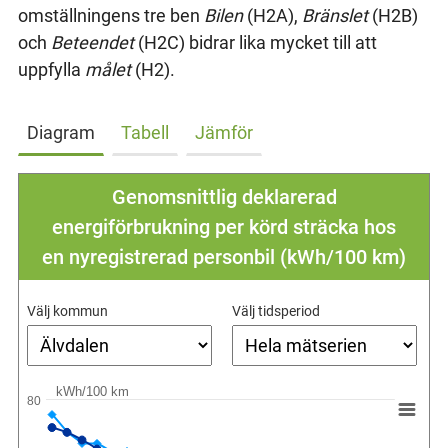
omställningens tre ben
Bilen
(H2A),
Bränslet
(H2B)
och
Beteendet
(H2C) bidrar lika mycket till att
uppfylla
målet
(H2).
Diagram
Tabell
Jämför
Genomsnittlig deklarerad
energiförbrukning per körd sträcka hos
en nyregistrerad personbil (kWh/100 km)
Välj kommun
Välj tidsperiod
kWh/100 km
80