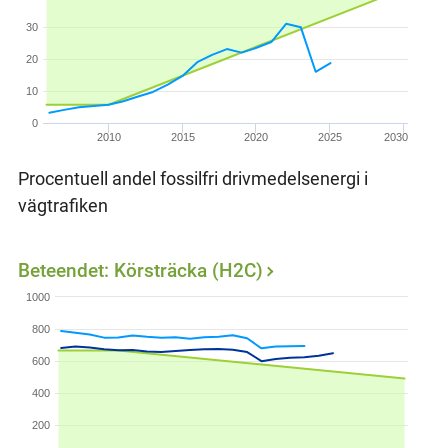
30
20
10
0
2010
2015
2020
2025
2030
Procentuell andel fossilfri drivmedelsenergi i
vägtrafiken
Beteendet: Körsträcka (H2C)
1000
800
600
400
200