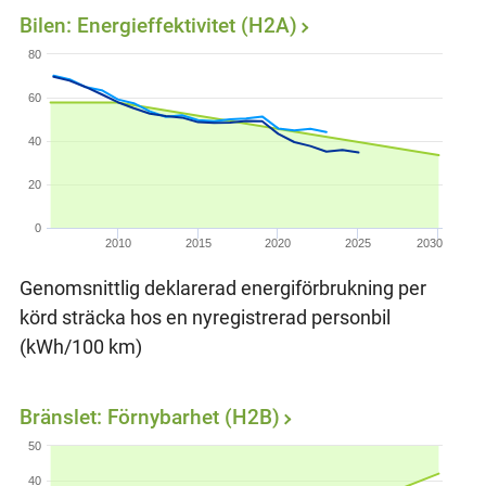
Bilen: Energieffektivitet (H2A)
80
60
40
20
0
2010
2015
2020
2025
2030
Genomsnittlig deklarerad energiförbrukning per
körd sträcka hos en nyregistrerad personbil
(kWh/100 km)
Bränslet: Förnybarhet (H2B)
50
40