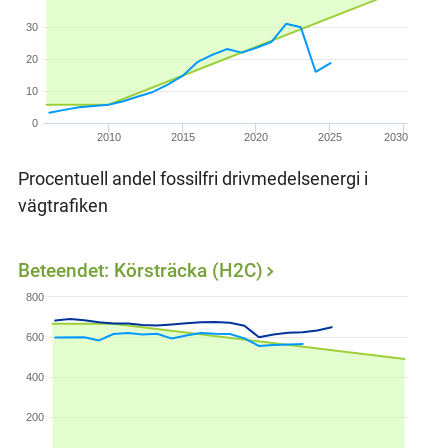
30
20
10
0
2010
2015
2020
2025
2030
Procentuell andel fossilfri drivmedelsenergi i
vägtrafiken
Beteendet: Körsträcka (H2C)
800
600
400
200