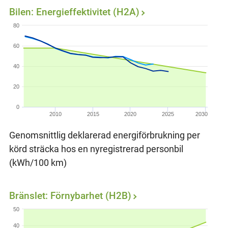
Bilen: Energieffektivitet (H2A)
80
60
40
20
0
2010
2015
2020
2025
2030
Genomsnittlig deklarerad energiförbrukning per
körd sträcka hos en nyregistrerad personbil
(kWh/100 km)
Bränslet: Förnybarhet (H2B)
50
40