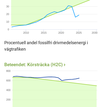
30
20
10
0
2010
2015
2020
2025
2030
Procentuell andel fossilfri drivmedelsenergi i
vägtrafiken
Beteendet: Körsträcka (H2C)
800
600
400
200