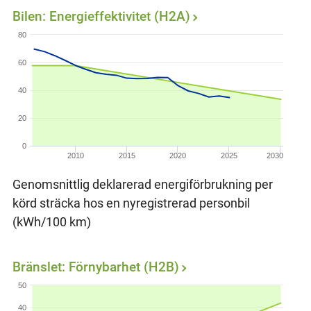
Bilen: Energieffektivitet (H2A)
80
60
40
20
0
2010
2015
2020
2025
2030
Genomsnittlig deklarerad energiförbrukning per
körd sträcka hos en nyregistrerad personbil
(kWh/100 km)
Bränslet: Förnybarhet (H2B)
50
40