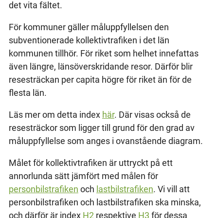
det vita fältet.
För kommuner gäller måluppfyllelsen den
subventionerade kollektivtrafiken i det län
kommunen tillhör. För riket som helhet innefattas
även längre, länsöverskridande resor. Därför blir
resesträckan per capita högre för riket än för de
flesta län.
Läs mer om detta index
här
. Där visas också de
resesträckor som ligger till grund för den grad av
måluppfyllelse som anges i ovanstående diagram.
Målet för kollektivtrafiken är uttryckt på ett
annorlunda sätt jämfört med målen för
personbilstrafiken
och
lastbilstrafiken
. Vi vill att
personbilstrafiken och lastbilstrafiken ska minska,
och därför är index
H2
respektive
H3
för dessa