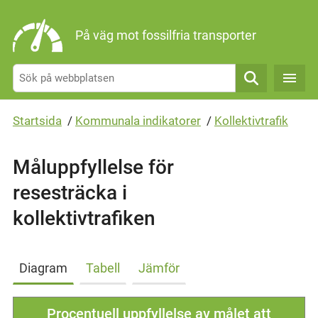
Gå direkt till sidans innehåll
På väg mot fossilfria transporter
Sök
Startsida
/
Kommunala indikatorer
/
Kollektivtrafik
Måluppfyllelse för
resesträcka i
kollektivtrafiken
Diagram
Tabell
Jämför
Procentuell uppfyllelse av målet att