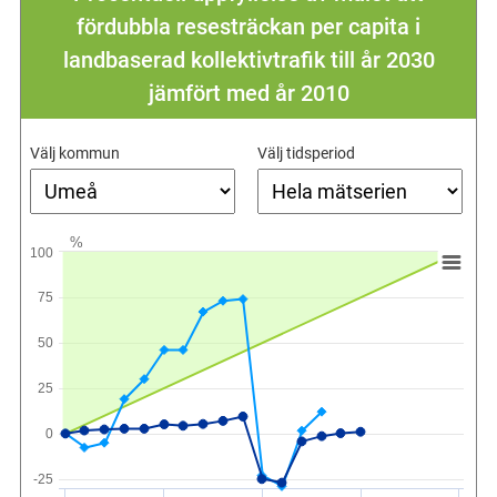
fördubbla resesträckan per capita i
landbaserad kollektivtrafik till år 2030
jämfört med år 2010
Välj kommun
Välj tidsperiod
%
100
75
50
25
0
-25