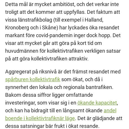
Detta mål är mycket ambitiöst, och det verkar inte
troligt att det kommer att uppfyllas. Det faktum att
vissa länstrafikbolag (till exempel i Halland,
Kronoberg och i Skåne) har lyckades öka resandet
markant före covid-pandemin inger dock hopp. Det
visar att mycket går att göra på kort tid om
huvudmännen för kollektivtrafiken verkligen satsar
på att göra kollektivtrafiken attraktiv.
Aggregerat på riksnivå är det främst resandet med
spårburen kollektivtrafik
som ökat, och då i
synnerhet den lokala och regionala bantrafiken.
Bakom dessa siffror ligger omfattande
investeringar, som visar sig i en
ökande kapacitet
,
och kan ha bidragit till en långsamt ökande
andel
boende i kollektivtrafiknär läge
. Det är glädjande att
dessa satsningar bär frukt i ökat resande.