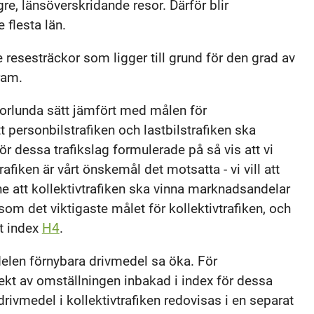
gre, länsöverskridande resor. Därför blir
 flesta län.
 resesträckor som ligger till grund för den grad av
ram.
nnorlunda sätt jämfört med målen för
 att personbilstrafiken och lastbilstrafiken ska
ör dessa trafikslag formulerade på så vis att vi
fiken är vårt önskemål det motsatta - vi vill att
ne att kollektivtrafiken ska vinna marknadsandelar
som det viktigaste målet för kollektivtrafiken, och
rt index
H4
.
elen förnybara drivmedel sa öka. För
pekt av omställningen inbakad i index för dessa
ivmedel i kollektivtrafiken redovisas i en separat