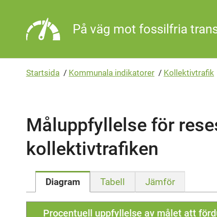
Gå direkt till sidans innehåll
På väg mot fossilfria tran
Startsida
/
Kommunala indikatorer
/
Kollektivtrafik
Måluppfyllelse för rese
kollektivtrafiken
Diagram
Tabell
Jämför
Procentuell uppfyllelse av målet att för