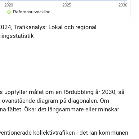
2020
2025
2030
s
Referensutveckling
2024, Trafikanalys: Lokal och regional
ningsstatistik
is uppfyller målet om en fördubbling år 2030, så
lar ovanstående diagram på diagonalen. Om
öna fältet. Ökar det långsammare eller minskar
entionerade kollektivtrafiken i det län kommunen