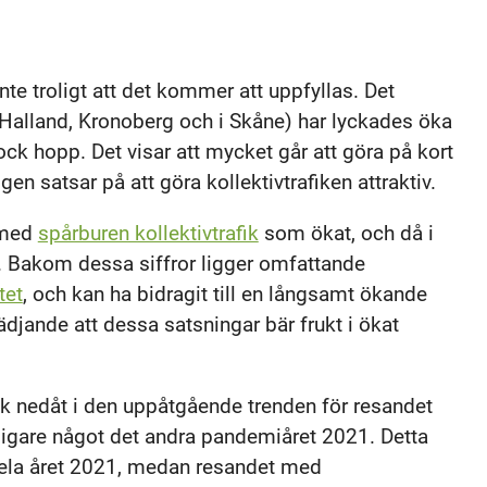
nte troligt att det kommer att uppfyllas. Det
i Halland, Kronoberg och i Skåne) har lyckades öka
k hopp. Det visar att mycket går att göra på kort
en satsar på att göra kollektivtrafiken attraktiv.
 med
spårburen kollektivtrafik
som ökat, och då i
n. Bakom dessa siffror ligger omfattande
tet
, och kan ha bidragit till en långsamt ökande
lädjande att dessa satsningar bär frukt i ökat
k nedåt i den uppåtgående trenden för resandet
ligare något det andra pandemiåret 2021. Detta
hela året 2021, medan resandet med