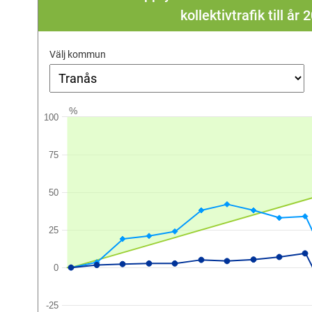
kollektivtrafik till å
Välj kommun
%
100
75
50
25
0
-25