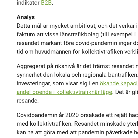
indikator
B2B
.
Analys
Detta mål är mycket ambitiöst, och det verkar i
faktum att vissa länstrafikbolag (till exempel 
resandet markant före covid-pandemin inger doc
tid om huvudmännen för kollektivtrafiken verklig
Aggregerat på riksnivå är det främst resandet
synnerhet den lokala och regionala bantrafike
investeringar, som visar sig i en
ökande kapaci
andel boende i kollektivtrafiknär läge
. Det är g
resande.
Covidpandemin år 2020 orsakade ett rejält hac
med kollektivtrafiken. Resandet minskade yter
kan ha att göra med att pandemin påverkade 