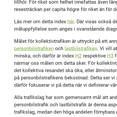
tillhör. För riket som helhet innefattas även län
resesträckan per capita högre för riket än för de
Läs mer om detta index
här
. Där visas också de
måluppfyllelse som anges i ovanstående diag
Målet för kollektivtrafiken är uttryckt på ett a
personbilstrafiken
och
lastbilstrafiken
. Vi vill
minska, och därför är index
H2
respektive
H3
f
närmar oss målen om detta sker. För kollektivtra
det kollektiva resandet ska öka, eller åtminsto
på personbilstrafikens bekostnad. Detta ser vi 
därför fokuserar vi på detta när vi definierar vå
Alla trafikslag har som gemensamt mål att and
personbilstrafik och lastbilstrafik är denna as
trafikslag, medan den höga andelen förnybara dr