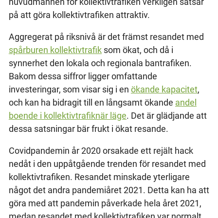
huvudmännen för kollektivtrafiken verkligen satsar
på att göra kollektivtrafiken attraktiv.
Aggregerat på riksnivå är det främst resandet med
spårburen kollektivtrafik
som ökat, och då i
synnerhet den lokala och regionala bantrafiken.
Bakom dessa siffror ligger omfattande
investeringar, som visar sig i en
ökande kapacitet
,
och kan ha bidragit till en långsamt ökande
andel
boende i kollektivtrafiknär läge
. Det är glädjande att
dessa satsningar bär frukt i ökat resande.
Covidpandemin år 2020 orsakade ett rejält hack
nedåt i den uppåtgående trenden för resandet med
kollektivtrafiken. Resandet minskade yterligare
något det andra pandemiåret 2021. Detta kan ha att
göra med att pandemin påverkade hela året 2021,
medan resandet med kollektivtrafiken var normalt