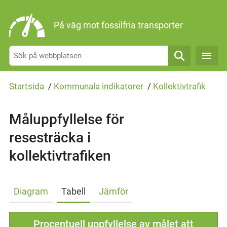
Gå direkt till sidans innehåll
På väg mot fossilfria transporter
Sök
Startsida
/
Kommunala indikatorer
/
Kollektivtrafik
Måluppfyllelse för
resesträcka i
kollektivtrafiken
Diagram
Tabell
Jämför
Procentuell uppfyllelse av målet att