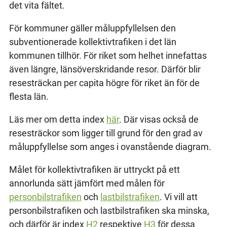
det vita fältet.
För kommuner gäller måluppfyllelsen den
subventionerade kollektivtrafiken i det län
kommunen tillhör. För riket som helhet innefattas
även längre, länsöverskridande resor. Därför blir
resesträckan per capita högre för riket än för de
flesta län.
Läs mer om detta index
här
. Där visas också de
resesträckor som ligger till grund för den grad av
måluppfyllelse som anges i ovanstående diagram.
Målet för kollektivtrafiken är uttryckt på ett
annorlunda sätt jämfört med målen för
personbilstrafiken
och
lastbilstrafiken
. Vi vill att
personbilstrafiken och lastbilstrafiken ska minska,
och därför är index
H2
respektive
H3
för dessa