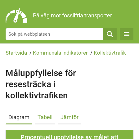
Gå direkt till sidans innehåll
På väg mot fossilfria transporter
Sök
Startsida
/
Kommunala indikatorer
/
Kollektivtrafik
Måluppfyllelse för
resesträcka i
kollektivtrafiken
Diagram
Tabell
Jämför
Procentuell uppfyllelse av målet att