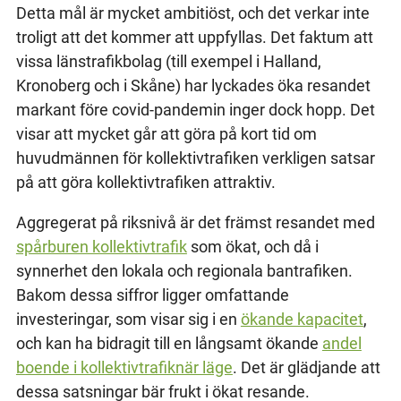
Detta mål är mycket ambitiöst, och det verkar inte
troligt att det kommer att uppfyllas. Det faktum att
vissa länstrafikbolag (till exempel i Halland,
Kronoberg och i Skåne) har lyckades öka resandet
markant före covid-pandemin inger dock hopp. Det
visar att mycket går att göra på kort tid om
huvudmännen för kollektivtrafiken verkligen satsar
på att göra kollektivtrafiken attraktiv.
Aggregerat på riksnivå är det främst resandet med
spårburen kollektivtrafik
som ökat, och då i
synnerhet den lokala och regionala bantrafiken.
Bakom dessa siffror ligger omfattande
investeringar, som visar sig i en
ökande kapacitet
,
och kan ha bidragit till en långsamt ökande
andel
boende i kollektivtrafiknär läge
. Det är glädjande att
dessa satsningar bär frukt i ökat resande.