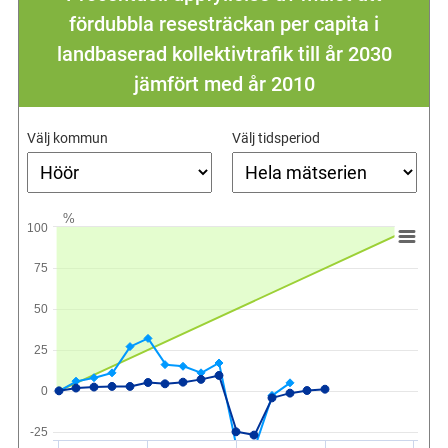
fördubbla resesträckan per capita i
landbaserad kollektivtrafik till år 2030
jämfört med år 2010
Välj kommun
Välj tidsperiod
%
100
75
50
25
0
-25