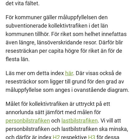
det vita fältet.
För kommuner gäller måluppfyllelsen den
subventionerade kollektivtrafiken i det län
kommunen tillhör. För riket som helhet innefattas
även längre, länsöverskridande resor. Därför blir
resesträckan per capita högre för riket än för de
flesta län.
Läs mer om detta index
här
. Där visas också de
resesträckor som ligger till grund för den grad av
måluppfyllelse som anges i ovanstående diagram.
Målet för kollektivtrafiken är uttryckt på ett
annorlunda sätt jämfört med målen för
personbilstrafiken
och
lastbilstrafiken
. Vi vill att
personbilstrafiken och lastbilstrafiken ska minska,
och därför är index
H2
respektive
H3
för dessa