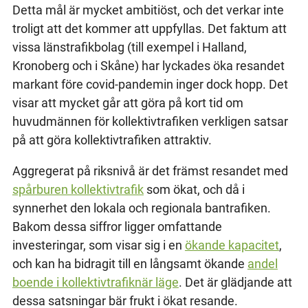
Detta mål är mycket ambitiöst, och det verkar inte
troligt att det kommer att uppfyllas. Det faktum att
vissa länstrafikbolag (till exempel i Halland,
Kronoberg och i Skåne) har lyckades öka resandet
markant före covid-pandemin inger dock hopp. Det
visar att mycket går att göra på kort tid om
huvudmännen för kollektivtrafiken verkligen satsar
på att göra kollektivtrafiken attraktiv.
Aggregerat på riksnivå är det främst resandet med
spårburen kollektivtrafik
som ökat, och då i
synnerhet den lokala och regionala bantrafiken.
Bakom dessa siffror ligger omfattande
investeringar, som visar sig i en
ökande kapacitet
,
och kan ha bidragit till en långsamt ökande
andel
boende i kollektivtrafiknär läge
. Det är glädjande att
dessa satsningar bär frukt i ökat resande.