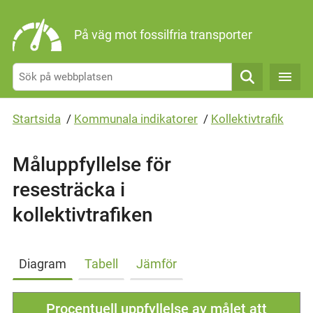
Gå direkt till sidans innehåll
På väg mot fossilfria transporter
Sök
Startsida
/
Kommunala indikatorer
/
Kollektivtrafik
Måluppfyllelse för
resesträcka i
kollektivtrafiken
Diagram
Tabell
Jämför
Procentuell uppfyllelse av målet att