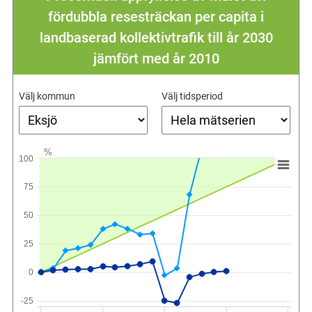
fördubbla resesträckan per capita i
landbaserad kollektivtrafik till år 2030
jämfört med år 2010
Välj kommun
Välj tidsperiod
%
100
75
50
25
0
-25