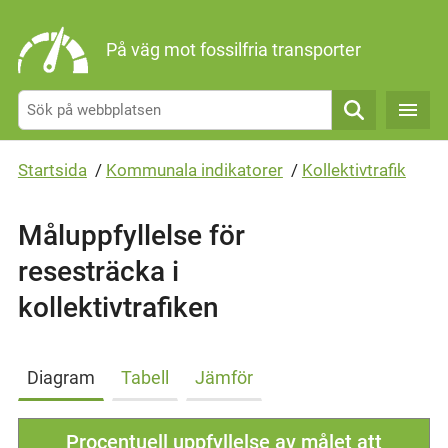
Gå direkt till sidans innehåll
På väg mot fossilfria transporter
Sök
Startsida
/
Kommunala indikatorer
/
Kollektivtrafik
Måluppfyllelse för
resesträcka i
kollektivtrafiken
Diagram
Tabell
Jämför
Procentuell uppfyllelse av målet att