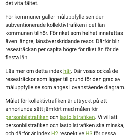
det vita fältet.
För kommuner gäller måluppfyllelsen den
subventionerade kollektivtrafiken i det län
kommunen tillhör. För riket som helhet innefattas
även längre, länsöverskridande resor. Därför blir
resesträckan per capita högre för riket än för de
flesta län.
Läs mer om detta index
här
. Där visas också de
resesträckor som ligger till grund för den grad av
måluppfyllelse som anges i ovanstående diagram.
Målet för kollektivtrafiken är uttryckt på ett
annorlunda sätt jämfört med målen för
personbilstrafiken
och
lastbilstrafiken
. Vi vill att
personbilstrafiken och lastbilstrafiken ska minska,
och därför är index
H2
respektive
H3
för dessa