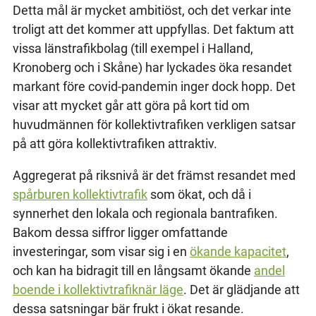
Detta mål är mycket ambitiöst, och det verkar inte
troligt att det kommer att uppfyllas. Det faktum att
vissa länstrafikbolag (till exempel i Halland,
Kronoberg och i Skåne) har lyckades öka resandet
markant före covid-pandemin inger dock hopp. Det
visar att mycket går att göra på kort tid om
huvudmännen för kollektivtrafiken verkligen satsar
på att göra kollektivtrafiken attraktiv.
Aggregerat på riksnivå är det främst resandet med
spårburen kollektivtrafik
som ökat, och då i
synnerhet den lokala och regionala bantrafiken.
Bakom dessa siffror ligger omfattande
investeringar, som visar sig i en
ökande kapacitet
,
och kan ha bidragit till en långsamt ökande
andel
boende i kollektivtrafiknär läge
. Det är glädjande att
dessa satsningar bär frukt i ökat resande.