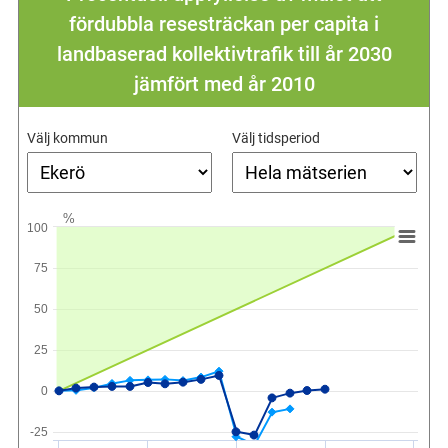
fördubbla resesträckan per capita i
landbaserad kollektivtrafik till år 2030
jämfört med år 2010
Välj kommun
Välj tidsperiod
%
100
75
50
25
0
-25