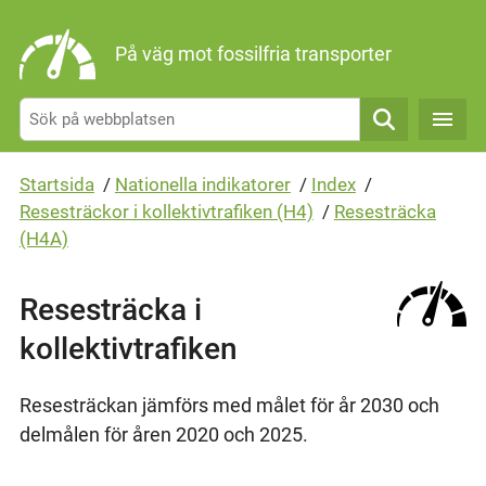
Gå direkt till sidans innehåll
På väg mot fossilfria transporter
Sök
Startsida
/
Nationella indikatorer
/
Index
/
Resesträckor i kollektivtrafiken (H4)
/
Resesträcka
(H4A)
Resesträcka i
kollektivtrafiken
Resesträckan jämförs med målet för år 2030 och
delmålen för åren 2020 och 2025.