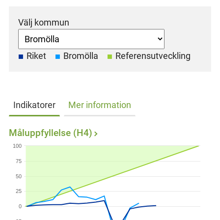
Välj kommun
Riket
Bromölla
Referensutveckling
Indikatorer
Mer information
Måluppfyllelse (H4)
100
75
50
25
0