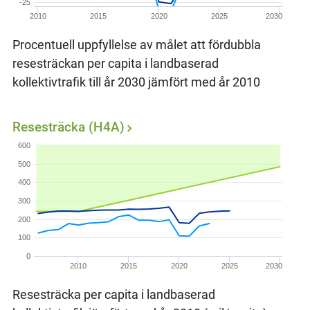
-25
2010
2015
2020
2025
2030
Procentuell uppfyllelse av målet att fördubbla
resesträckan per capita i landbaserad
kollektivtrafik till år 2030 jämfört med år 2010
Resesträcka (H4A)
600
500
400
300
200
100
0
2010
2015
2020
2025
2030
Resesträcka per capita i landbaserad