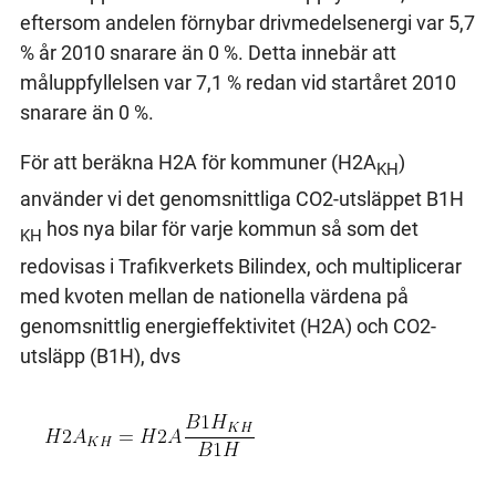
eftersom andelen förnybar drivmedelsenergi var 5,7
% år 2010 snarare än 0 %. Detta innebär att
måluppfyllelsen var 7,1 % redan vid startåret 2010
snarare än 0 %.
För att beräkna H2A för kommuner (H2A
)
KH
använder vi det genomsnittliga CO2-utsläppet B1H
hos nya bilar för varje kommun så som det
KH
redovisas i Trafikverkets Bilindex, och multiplicerar
med kvoten mellan de nationella värdena på
genomsnittlig energieffektivitet (H2A) och CO2-
utsläpp (B1H), dvs