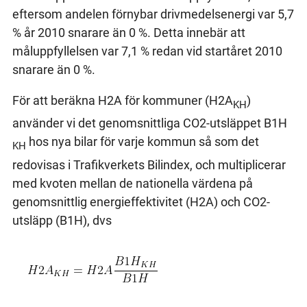
eftersom andelen förnybar drivmedelsenergi var 5,7
% år 2010 snarare än 0 %. Detta innebär att
måluppfyllelsen var 7,1 % redan vid startåret 2010
snarare än 0 %.
För att beräkna H2A för kommuner (H2A
)
KH
använder vi det genomsnittliga CO2-utsläppet B1H
hos nya bilar för varje kommun så som det
KH
redovisas i Trafikverkets Bilindex, och multiplicerar
med kvoten mellan de nationella värdena på
genomsnittlig energieffektivitet (H2A) och CO2-
utsläpp (B1H), dvs