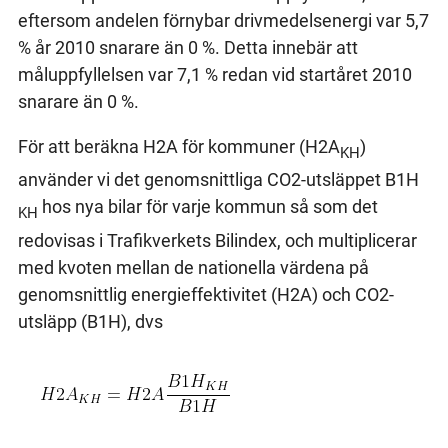
eftersom andelen förnybar drivmedelsenergi var 5,7
% år 2010 snarare än 0 %. Detta innebär att
måluppfyllelsen var 7,1 % redan vid startåret 2010
snarare än 0 %.
För att beräkna H2A för kommuner (H2A
)
KH
använder vi det genomsnittliga CO2-utsläppet B1H
hos nya bilar för varje kommun så som det
KH
redovisas i Trafikverkets Bilindex, och multiplicerar
med kvoten mellan de nationella värdena på
genomsnittlig energieffektivitet (H2A) och CO2-
utsläpp (B1H), dvs