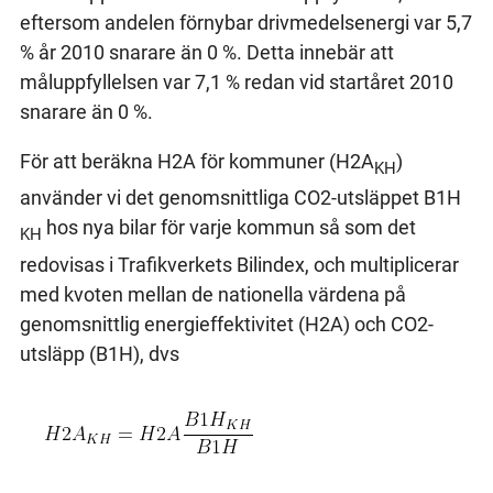
eftersom andelen förnybar drivmedelsenergi var 5,7
% år 2010 snarare än 0 %. Detta innebär att
måluppfyllelsen var 7,1 % redan vid startåret 2010
snarare än 0 %.
För att beräkna H2A för kommuner (H2A
)
KH
använder vi det genomsnittliga CO2-utsläppet B1H
hos nya bilar för varje kommun så som det
KH
redovisas i Trafikverkets Bilindex, och multiplicerar
med kvoten mellan de nationella värdena på
genomsnittlig energieffektivitet (H2A) och CO2-
utsläpp (B1H), dvs