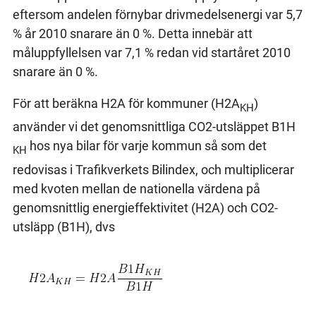
eftersom andelen förnybar drivmedelsenergi var 5,7
% år 2010 snarare än 0 %. Detta innebär att
måluppfyllelsen var 7,1 % redan vid startåret 2010
snarare än 0 %.
För att beräkna H2A för kommuner (H2A
)
KH
använder vi det genomsnittliga CO2-utsläppet B1H
hos nya bilar för varje kommun så som det
KH
redovisas i Trafikverkets Bilindex, och multiplicerar
med kvoten mellan de nationella värdena på
genomsnittlig energieffektivitet (H2A) och CO2-
utsläpp (B1H), dvs