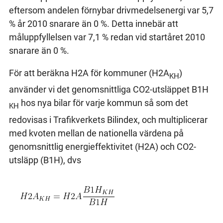
eftersom andelen förnybar drivmedelsenergi var 5,7
% år 2010 snarare än 0 %. Detta innebär att
måluppfyllelsen var 7,1 % redan vid startåret 2010
snarare än 0 %.
För att beräkna H2A för kommuner (H2A
)
KH
använder vi det genomsnittliga CO2-utsläppet B1H
hos nya bilar för varje kommun så som det
KH
redovisas i Trafikverkets Bilindex, och multiplicerar
med kvoten mellan de nationella värdena på
genomsnittlig energieffektivitet (H2A) och CO2-
utsläpp (B1H), dvs