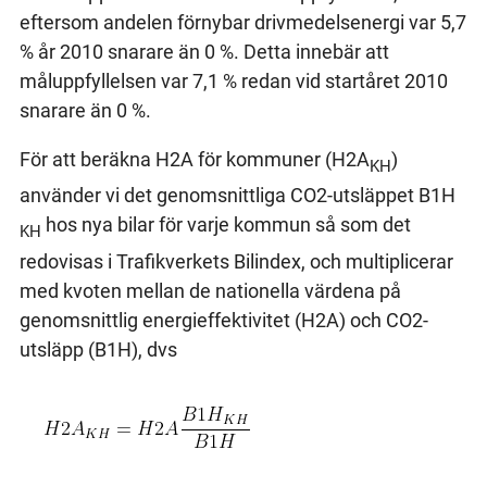
eftersom andelen förnybar drivmedelsenergi var 5,7
% år 2010 snarare än 0 %. Detta innebär att
måluppfyllelsen var 7,1 % redan vid startåret 2010
snarare än 0 %.
För att beräkna H2A för kommuner (H2A
)
KH
använder vi det genomsnittliga CO2-utsläppet B1H
hos nya bilar för varje kommun så som det
KH
redovisas i Trafikverkets Bilindex, och multiplicerar
med kvoten mellan de nationella värdena på
genomsnittlig energieffektivitet (H2A) och CO2-
utsläpp (B1H), dvs