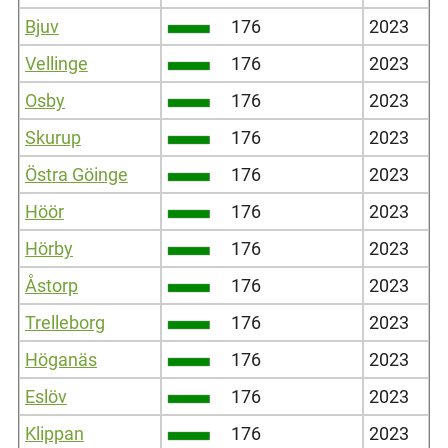
Bjuv
176
2023
Vellinge
176
2023
Osby
176
2023
Skurup
176
2023
Östra Göinge
176
2023
Höör
176
2023
Hörby
176
2023
Åstorp
176
2023
Trelleborg
176
2023
Höganäs
176
2023
Eslöv
176
2023
Klippan
176
2023