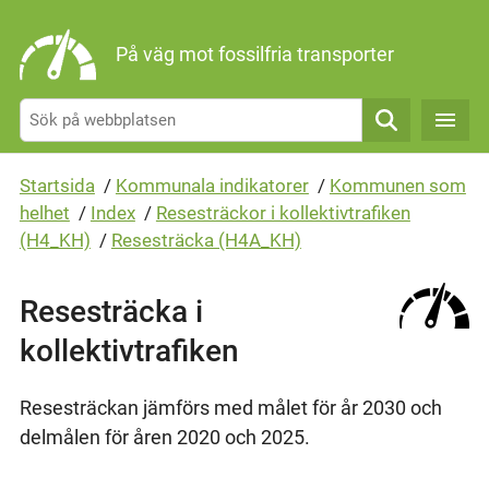
Gå direkt till sidans innehåll
På väg mot fossilfria transporter
Sök
Startsida
/
Kommunala indikatorer
/
Kommunen som
helhet
/
Index
/
Resesträckor i kollektivtrafiken
(H4_KH)
/
Resesträcka (H4A_KH)
Resesträcka i
kollektivtrafiken
Resesträckan jämförs med målet för år 2030 och
delmålen för åren 2020 och 2025.