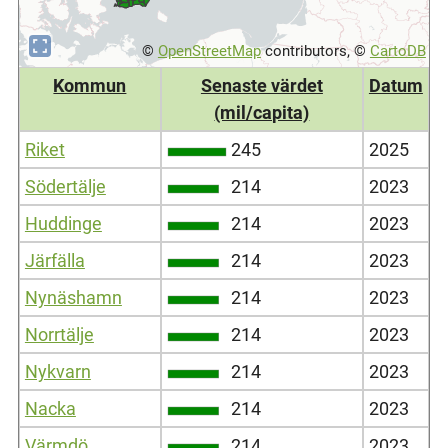
©
OpenStreetMap
contributors, ©
CartoDB
Kommun
Senaste värdet
Datum
(mil/capita)
Riket
245
2025
Södertälje
214
2023
Huddinge
214
2023
Järfälla
214
2023
Nynäshamn
214
2023
Norrtälje
214
2023
Nykvarn
214
2023
Nacka
214
2023
Värmdö
214
2023