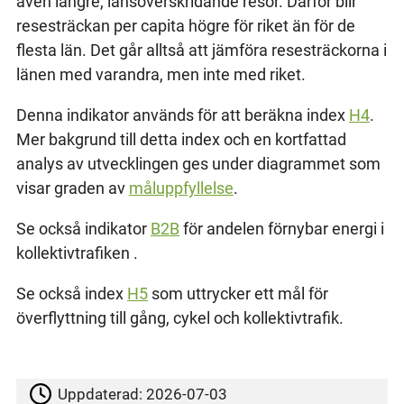
även längre, länsöverskridande resor. Därför blir
resesträckan per capita högre för riket än för de
flesta län. Det går alltså att jämföra resesträckorna i
länen med varandra, men inte med riket.
Denna indikator används för att beräkna index
H4
.
Mer bakgrund till detta index och en kortfattad
analys av utvecklingen ges under diagrammet som
visar graden av
måluppfyllelse
.
Se också indikator
B2B
för andelen förnybar energi i
kollektivtrafiken .
Se också index
H5
som uttrycker ett mål för
överflyttning till gång, cykel och kollektivtrafik.
Uppdaterad:
2026-07-03