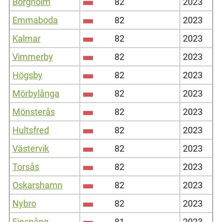
Borgholm
82
2023
Emmaboda
82
2023
Kalmar
82
2023
Vimmerby
82
2023
Högsby
82
2023
Mörbylånga
82
2023
Mönsterås
82
2023
Hultsfred
82
2023
Västervik
82
2023
Torsås
82
2023
Oskarshamn
82
2023
Nybro
82
2023
Finspång
81
2023