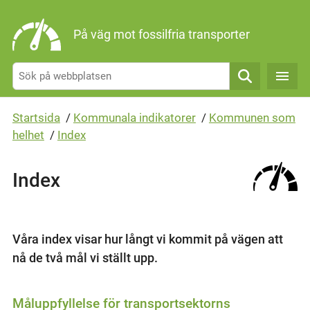
Gå direkt till sidans innehåll
På väg mot fossilfria transporter
Sök
Startsida
/
Kommunala indikatorer
/
Kommunen som
helhet
/
Index
Index
Våra index visar hur långt vi kommit på vägen att
nå de två mål vi ställt upp.
Måluppfyllelse för transportsektorns