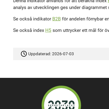
Denna indikator används för att beräkna index
analys av utvecklingen ges under diagrammet
Se också indikator
B2B
för andelen förnybar ene
Se också index
H5
som uttrycker ett mål för öve
Uppdaterad:
2026-07-03