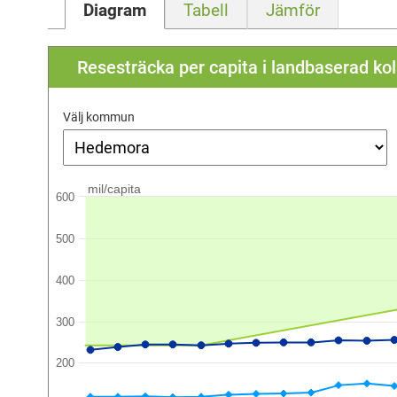
Diagram
Tabell
Jämför
Resesträcka per capita i landbaserad kol
Välj kommun
mil/capita
600
500
400
300
200