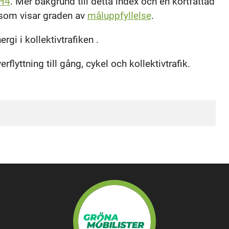
H4
. Mer bakgrund till detta index och en kortfattad
 som visar graden av
måluppfyllelse
.
rgi i kollektivtrafiken .
rflyttning till gång, cykel och kollektivtrafik.