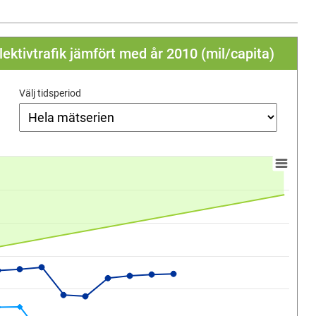
lektivtrafik jämfört med år 2010 (mil/capita)
Välj tidsperiod