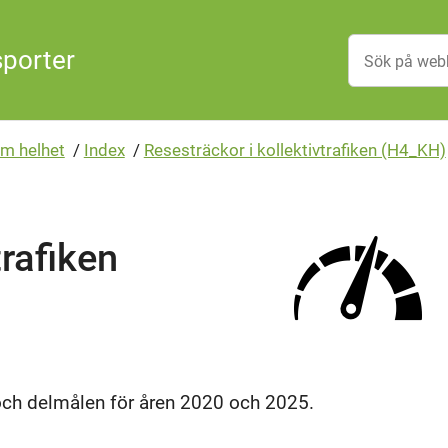
sporter
m helhet
/
Index
/
Resesträckor i kollektivtrafiken (H4_KH)
trafiken
och delmålen för åren 2020 och 2025.