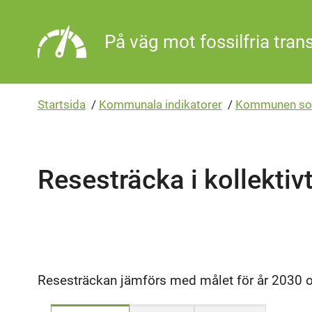
Gå direkt till sidans innehåll
På väg mot fossilfria tran
Startsida
/
Kommunala indikatorer
/
Kommunen so
Resesträcka i kollektiv
Resesträckan jämförs med målet för år 2030 