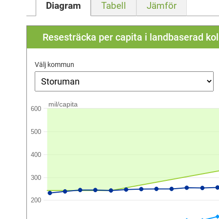
Diagram
Tabell
Jämför
Resesträcka per capita i landbaserad kol
Välj kommun
mil/capita
600
500
400
300
200