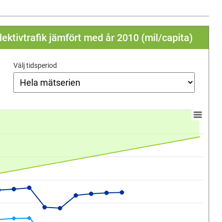
lektivtrafik jämfört med år 2010 (mil/capita)
Välj tidsperiod