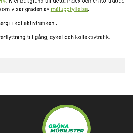
H4
. Mer bakgrund till detta index och en kortfattad
 som visar graden av
måluppfyllelse
.
rgi i kollektivtrafiken .
rflyttning till gång, cykel och kollektivtrafik.