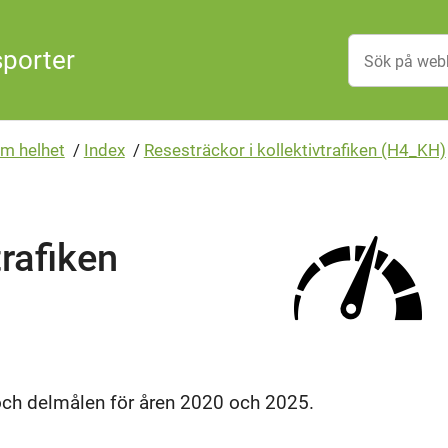
sporter
m helhet
/
Index
/
Resesträckor i kollektivtrafiken (H4_KH)
trafiken
och delmålen för åren 2020 och 2025.