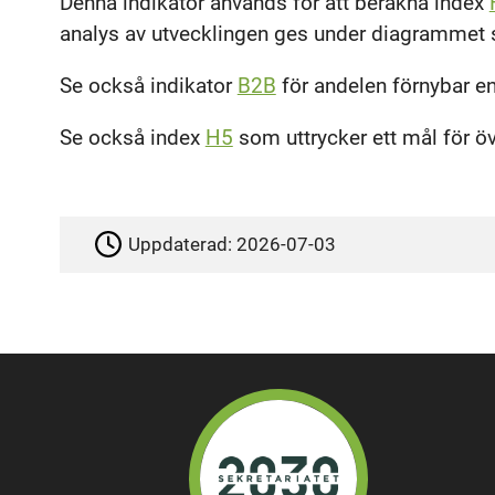
Denna indikator används för att beräkna index
analys av utvecklingen ges under diagrammet
Se också indikator
B2B
för andelen förnybar ene
Se också index
H5
som uttrycker ett mål för öve
Uppdaterad:
2026-07-03