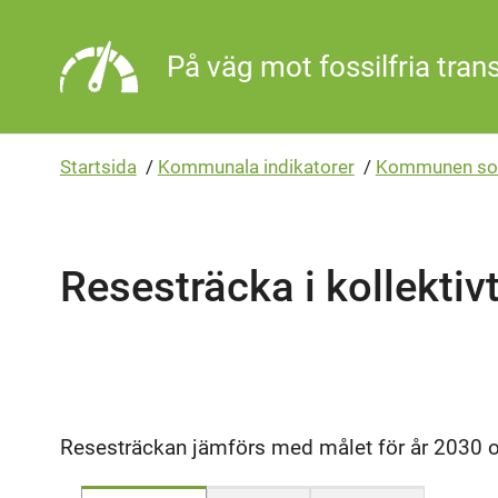
Gå direkt till sidans innehåll
På väg mot fossilfria tran
Startsida
/
Kommunala indikatorer
/
Kommunen so
Resesträcka i kollektiv
Resesträckan jämförs med målet för år 2030 