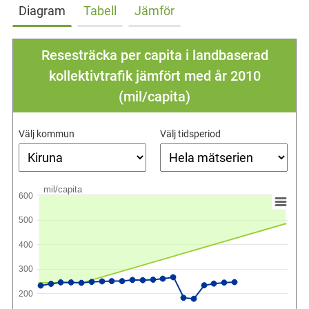
Diagram
Tabell
Jämför
Resesträcka per capita i landbaserad
kollektivtrafik jämfört med år 2010
(mil/capita)
Välj kommun
Välj tidsperiod
mil/capita
600
500
400
300
200