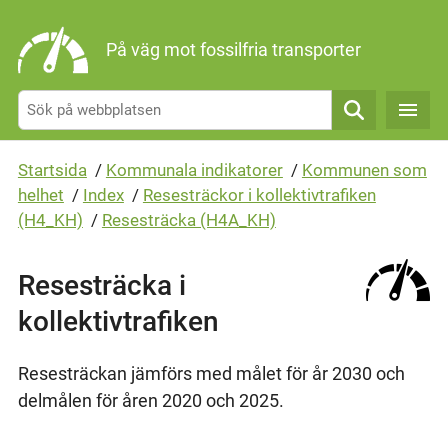
Gå direkt till sidans innehåll
På väg mot fossilfria transporter
Sök
Startsida
/
Kommunala indikatorer
/
Kommunen som
helhet
/
Index
/
Resesträckor i kollektivtrafiken
(H4_KH)
/
Resesträcka (H4A_KH)
Resesträcka i
kollektivtrafiken
Resesträckan jämförs med målet för år 2030 och
delmålen för åren 2020 och 2025.