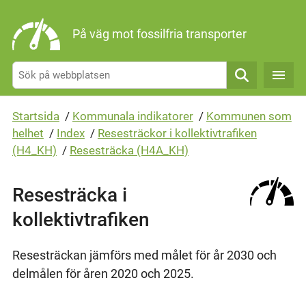
Gå direkt till sidans innehåll
På väg mot fossilfria transporter
Sök
Startsida
/
Kommunala indikatorer
/
Kommunen som
helhet
/
Index
/
Resesträckor i kollektivtrafiken
(H4_KH)
/
Resesträcka (H4A_KH)
Resesträcka i
kollektivtrafiken
Resesträckan jämförs med målet för år 2030 och
delmålen för åren 2020 och 2025.