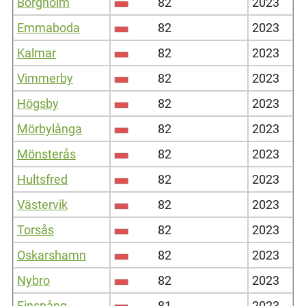
Borgholm
82
2023
Emmaboda
82
2023
Kalmar
82
2023
Vimmerby
82
2023
Högsby
82
2023
Mörbylånga
82
2023
Mönsterås
82
2023
Hultsfred
82
2023
Västervik
82
2023
Torsås
82
2023
Oskarshamn
82
2023
Nybro
82
2023
Finspång
81
2023