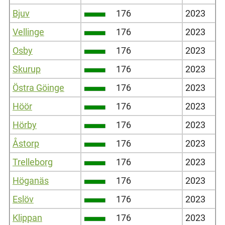
Bjuv
176
2023
Vellinge
176
2023
Osby
176
2023
Skurup
176
2023
Östra Göinge
176
2023
Höör
176
2023
Hörby
176
2023
Åstorp
176
2023
Trelleborg
176
2023
Höganäs
176
2023
Eslöv
176
2023
Klippan
176
2023