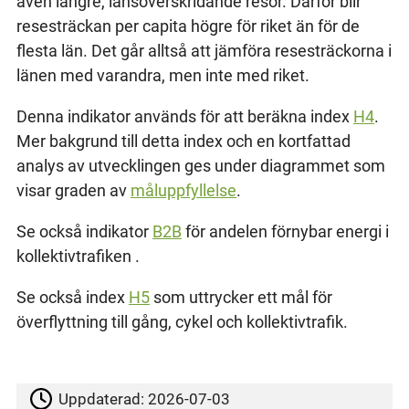
även längre, länsöverskridande resor. Därför blir
resesträckan per capita högre för riket än för de
flesta län. Det går alltså att jämföra resesträckorna i
länen med varandra, men inte med riket.
Denna indikator används för att beräkna index
H4
.
Mer bakgrund till detta index och en kortfattad
analys av utvecklingen ges under diagrammet som
visar graden av
måluppfyllelse
.
Se också indikator
B2B
för andelen förnybar energi i
kollektivtrafiken .
Se också index
H5
som uttrycker ett mål för
överflyttning till gång, cykel och kollektivtrafik.
Uppdaterad:
2026-07-03