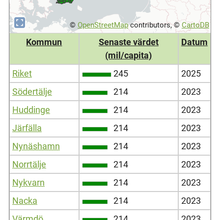
©
OpenStreetMap
contributors, ©
CartoDB
Kommun
Senaste värdet
Datum
(mil/capita)
Riket
245
2025
Södertälje
214
2023
Huddinge
214
2023
Järfälla
214
2023
Nynäshamn
214
2023
Norrtälje
214
2023
Nykvarn
214
2023
Nacka
214
2023
Värmdö
214
2023