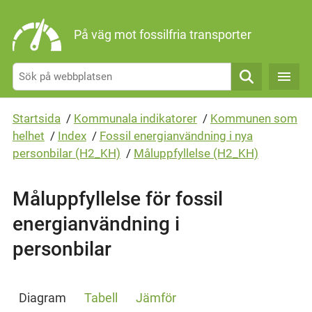
Gå direkt till sidans innehåll
På väg mot fossilfria transporter
Sök
Startsida
/
Kommunala indikatorer
/
Kommunen som
helhet
/
Index
/
Fossil energianvändning i nya
personbilar (H2_KH)
/
Måluppfyllelse (H2_KH)
Måluppfyllelse för fossil
energianvändning i
personbilar
Diagram
Tabell
Jämför