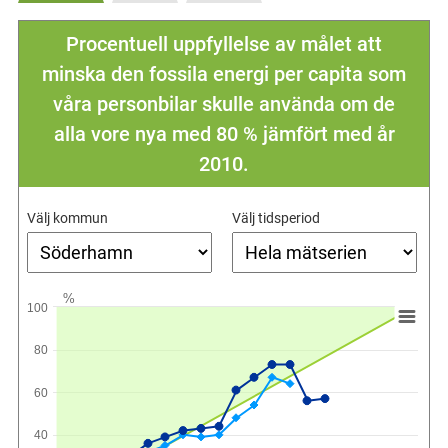
Procentuell uppfyllelse av målet att
minska den fossila energi per capita som
våra personbilar skulle använda om de
alla vore nya med 80 % jämfört med år
2010.
Välj kommun
Välj tidsperiod
%
100
80
60
40