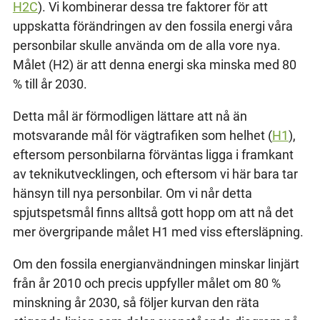
H2C
). Vi kombinerar dessa tre faktorer för att
uppskatta förändringen av den fossila energi våra
personbilar skulle använda om de alla vore nya.
Målet (H2) är att denna energi ska minska med 80
% till år 2030.
Detta mål är förmodligen lättare att nå än
motsvarande mål för vägtrafiken som helhet (
H1
),
eftersom personbilarna förväntas ligga i framkant
av teknikutvecklingen, och eftersom vi här bara tar
hänsyn till nya personbilar. Om vi når detta
spjutspetsmål finns alltså gott hopp om att nå det
mer övergripande målet H1 med viss eftersläpning.
Om den fossila energianvändningen minskar linjärt
från år 2010 och precis uppfyller målet om 80 %
minskning år 2030, så följer kurvan den räta