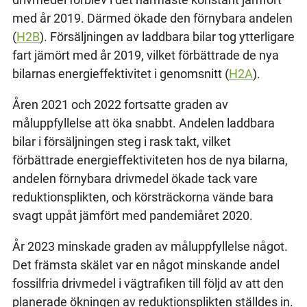
med år 2019. Därmed ökade den förnybara andelen
(
H2B
). Försäljningen av laddbara bilar tog ytterligare
fart jämört med år 2019, vilket förbättrade de nya
bilarnas energieffektivitet i genomsnitt (
H2A
).
Åren 2021 och 2022 fortsatte graden av
måluppfyllelse att öka snabbt. Andelen laddbara
bilar i försäljningen steg i rask takt, vilket
förbättrade energieffektiviteten hos de nya bilarna,
andelen förnybara drivmedel ökade tack vare
reduktionsplikten, och körsträckorna vände bara
svagt uppåt jämfört med pandemiåret 2020.
År 2023 minskade graden av måluppfyllelse något.
Det främsta skälet var en något minskande andel
fossilfria drivmedel i vägtrafiken till följd av att den
planerade ökningen av reduktionsplikten ställdes in.