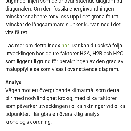
stigande linjen som delar ovanstående diagram på
diagonalen. Om den fossila energinvändningen
minskar snabbare rör vi oss upp i det gröna fältet.
Minskar de långsammare sjunker kurvan ned i det
vita fältet.
Läs mer om detta index
här
. Där kan du också följa
utvecklingen hos de tre faktorer H2A, H2B och H2C
som ligger till grund för beräkningen av den grad av
måluppfyllelse som visas i ovanstående diagram.
Analys
Vägen mot ett övergripande klimatmål som detta
blir med nödvändighet krokig, med olika faktorer
som påverkar utvecklingen i olika riktningar vid olika
tidpunkter. Här görs en översiktlig analys i
kronologisk ordning.