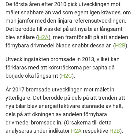
De första åren efter 2010 gick utvecklingen mot
målet snabbare än vad som egentligen krävdes, om
man jämför med den linjära referensutvecklingen.
Det berodde till viss del på att nya bilar långsamt
blev snålare (
H2A
), men framför allt på att andelen
förnybara drivmedel ökade snabbt dessa år. (
H2B
).
Utvecklingstakten bromsade in 2013, vilket kan
förklaras med att körsträckorna per capita då
började öka långsamt (
H2C
).
År 2017 bromsade utvecklingen mot målet in
ytterligare. Det berodde på dels på att trenden att
nya bilar blev energieffektivare stannade av helt,
dels på att ökningen av andelen förnybara
drivmedel bromsade in. (Orsakerna till detta
analyseras under indikator
H2A
respektive
H2B
).