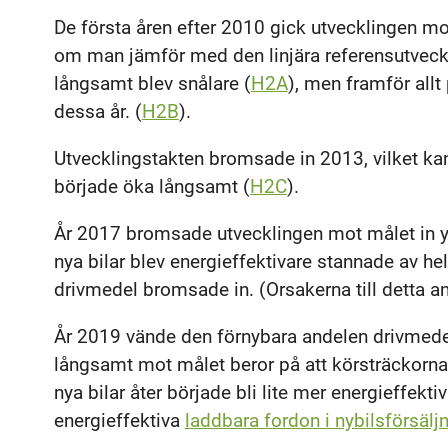
De första åren efter 2010 gick utvecklingen m
om man jämför med den linjära referensutvecklin
långsamt blev snålare (
H2A
), men framför all
dessa år. (
H2B
).
Utvecklingstakten bromsade in 2013, vilket kan
började öka långsamt (
H2C
).
År 2017 bromsade utvecklingen mot målet in ytt
nya bilar blev energieffektivare stannade av he
drivmedel bromsade in. (Orsakerna till detta a
År 2019 vände den förnybara andelen drivmedel 
långsamt mot målet beror på att körsträckorna
nya bilar åter började bli lite mer energieffekt
energieffektiva
laddbara fordon i nybilsförsälj