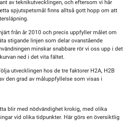
ant av teknikutvecklingen, och eftersom vi här
detta spjutspetsmål finns alltså gott hopp om att
tersläpning.
järt från år 2010 och precis uppfyller målet om
äta stigande linjen som delar ovanstående
vändningen minskar snabbare rör vi oss upp i det
rvan ned i det vita fältet.
följa utvecklingen hos de tre faktorer H2A, H2B
av den grad av måluppfyllelse som visas i
ta blir med nödvändighet krokig, med olika
ingar vid olika tidpunkter. Här görs en översiktlig