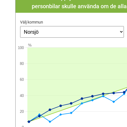
personbilar skulle använda om de all
Välj kommun
%
100
80
60
40
20