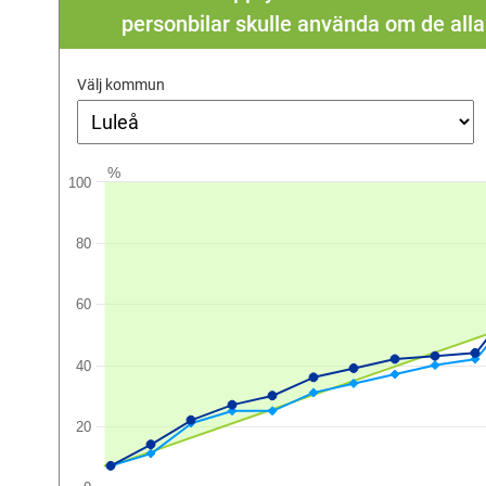
personbilar skulle använda om de all
Välj kommun
%
100
80
60
40
20