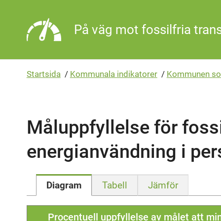
Gå direkt till sidans innehåll
På väg mot fossilfria tran
Startsida
/
Kommunala indikatorer
/
Kommunen so
Måluppfyllelse för fossi
energianvändning i per
Diagram
Tabell
Jämför
Procentuell uppfyllelse av målet att mi