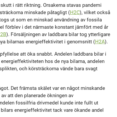
 skutt i rätt riktning. Orsakerna stavas pandemi
tsträckorna minskade påtagligt (
H2C
), vilket också
togs ut som en minskad användning av fossila
 förblev i det närmaste konstant jämfört med år
2B
). Försäljningen av laddbara bilar tog ytterligare
ya bilarnas energieffektivitet i genomsnitt (
H2A
).
yllelse att öka snabbt. Andelen laddbara bilar i
e energieffektiviteten hos de nya bilarna, andelen
splikten, och körsträckorna vände bara svagt
got. Det främsta skälet var en något minskande
jd av att den planerade ökningen av
delen fossilfria drivmedel kunde inte fullt ut
ilars energieffektivitet tack vare ökande andel