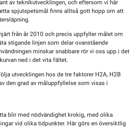
ant av teknikutvecklingen, och eftersom vi här
detta spjutspetsmål finns alltså gott hopp om att
tersläpning.
järt från år 2010 och precis uppfyller målet om
äta stigande linjen som delar ovanstående
vändningen minskar snabbare rör vi oss upp i det
rvan ned i det vita fältet.
följa utvecklingen hos de tre faktorer H2A, H2B
av den grad av måluppfyllelse som visas i
ta blir med nödvändighet krokig, med olika
ingar vid olika tidpunkter. Här görs en översiktlig