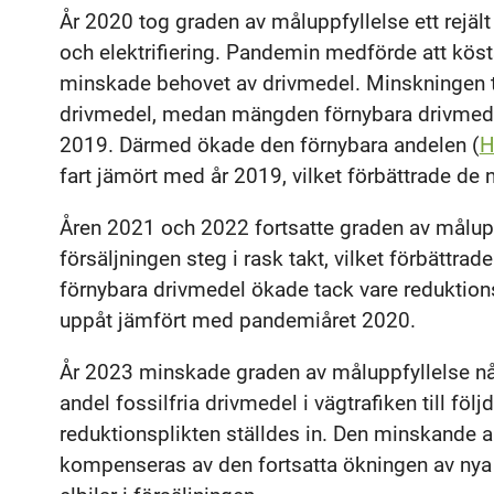
År 2020 tog graden av måluppfyllelse ett rejält
och elektrifiering. Pandemin medförde att kös
minskade behovet av drivmedel. Minskningen 
drivmedel, medan mängden förnybara drivmedel
2019. Därmed ökade den förnybara andelen (
H
fart jämört med år 2019, vilket förbättrade de n
Åren 2021 och 2022 fortsatte graden av måluppf
försäljningen steg i rask takt, vilket förbättrad
förnybara drivmedel ökade tack vare reduktion
uppåt jämfört med pandemiåret 2020.
År 2023 minskade graden av måluppfyllelse nå
andel fossilfria drivmedel i vägtrafiken till föl
reduktionsplikten ställdes in. Den minskande an
kompenseras av den fortsatta ökningen av nya b