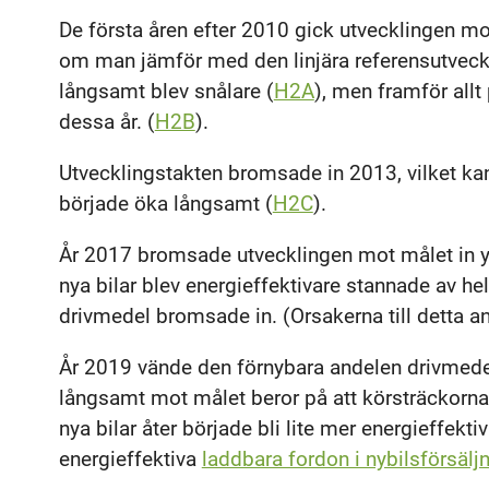
De första åren efter 2010 gick utvecklingen m
om man jämför med den linjära referensutvecklin
långsamt blev snålare (
H2A
), men framför all
dessa år. (
H2B
).
Utvecklingstakten bromsade in 2013, vilket kan
började öka långsamt (
H2C
).
År 2017 bromsade utvecklingen mot målet in ytt
nya bilar blev energieffektivare stannade av he
drivmedel bromsade in. (Orsakerna till detta a
År 2019 vände den förnybara andelen drivmedel 
långsamt mot målet beror på att körsträckorna
nya bilar åter började bli lite mer energieffekt
energieffektiva
laddbara fordon i nybilsförsälj