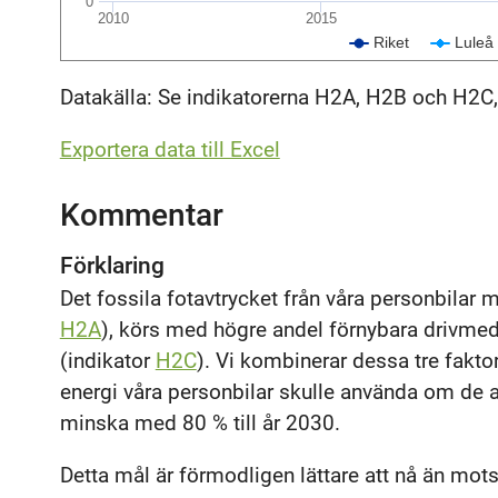
0
2010
2015
Riket
Luleå
Datakälla: Se indikatorerna H2A, H2B och H2C
Exportera data till Excel
Kommentar
Förklaring
Det fossila fotavtrycket från våra personbilar m
H2A
), körs med högre andel förnybara drivmed
(indikator
H2C
). Vi kombinerar dessa tre fakto
energi våra personbilar skulle använda om de a
minska med 80 % till år 2030.
Detta mål är förmodligen lättare att nå än mot