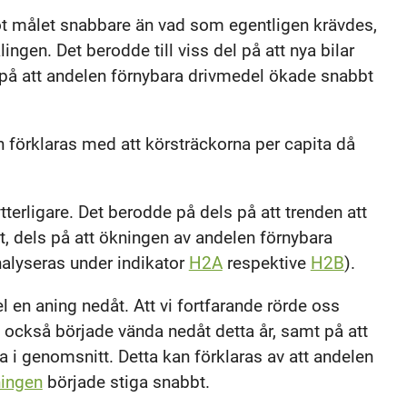
ot målet snabbare än vad som egentligen krävdes,
gen. Det berodde till viss del på att nya bilar
t på att andelen förnybara drivmedel ökade snabbt
 förklaras med att körsträckorna per capita då
erligare. Det berodde på dels på att trenden att
lt, dels på att ökningen av andelen förnybara
nalyseras under indikator
H2A
respektive
H2B
).
en aning nedåt. Att vi fortfarande rörde oss
 också började vända nedåt detta år, samt på att
iva i genomsnitt. Detta kan förklaras av att andelen
ningen
började stiga snabbt.