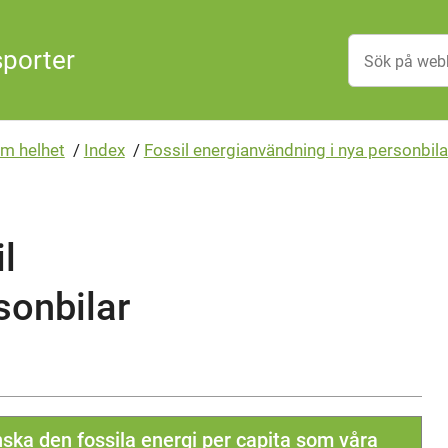
sporter
m helhet
/
Index
/
Fossil energianvändning i nya personbil
l
sonbilar
nska den fossila energi per capita som våra