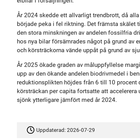
elbilar i försäljningen.
År 2024 skedde ett allvarligt trendbrott, då all
började peka i fel riktning. Det främsta skälet
den stora minskningen av andelen fossilfria dr
hos nya bilar försämrades något på grund av en
och körsträckorna vände uppåt på grund av sju
År 2025 ökade graden av måluppfyllelse margi
upp av den ökande andelen biodrivmedel i bens
reduktionsplikten höjdes från 6 till 10 procent
körsträckan per capita fortsatte att accelerera 
sjönk ytterligare jämfört med år 2024.
Uppdaterad:
2026-07-29