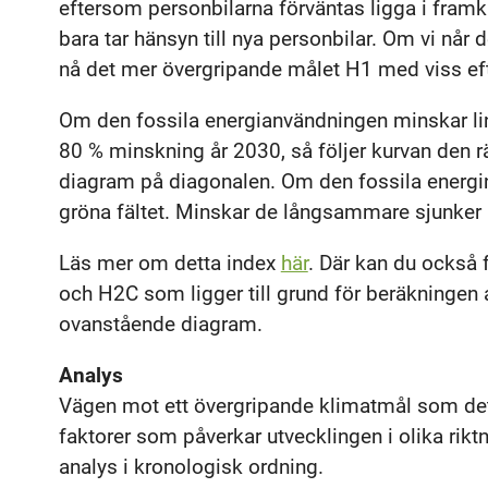
eftersom personbilarna förväntas ligga i framk
bara tar hänsyn till nya personbilar. Om vi når 
nå det mer övergripande målet H1 med viss ef
Om den fossila energianvändningen minskar lin
80 % minskning år 2030, så följer kurvan den r
diagram på diagonalen. Om den fossila energin
gröna fältet. Minskar de långsammare sjunker ku
Läs mer om detta index
här
. Där kan du också 
och H2C som ligger till grund för beräkningen 
ovanstående diagram.
Analys
Vägen mot ett övergripande klimatmål som det
faktorer som påverkar utvecklingen i olika riktn
analys i kronologisk ordning.