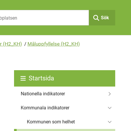
Sök
ar (H2_KH)
/
Måluppfyllelse (H2_KH)
Startsida
Nationella indikatorer
Kommunala indikatorer
Kommunen som helhet