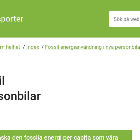
sporter
m helhet
/
Index
/
Fossil energianvändning i nya personbil
l
sonbilar
nska den fossila energi per capita som våra