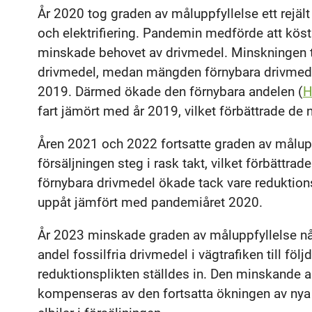
År 2020 tog graden av måluppfyllelse ett rejält
och elektrifiering. Pandemin medförde att kös
minskade behovet av drivmedel. Minskningen 
drivmedel, medan mängden förnybara drivmedel
2019. Därmed ökade den förnybara andelen (
H
fart jämört med år 2019, vilket förbättrade de n
Åren 2021 och 2022 fortsatte graden av måluppf
försäljningen steg i rask takt, vilket förbättrad
förnybara drivmedel ökade tack vare reduktion
uppåt jämfört med pandemiåret 2020.
År 2023 minskade graden av måluppfyllelse nå
andel fossilfria drivmedel i vägtrafiken till föl
reduktionsplikten ställdes in. Den minskande an
kompenseras av den fortsatta ökningen av nya b