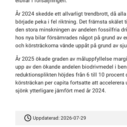
elbilar i försäljningen.
År 2024 skedde ett allvarligt trendbrott, då all
började peka i fel riktning. Det främsta skälet
den stora minskningen av andelen fossilfria dr
hos nya bilar försämrades något på grund av en
och körsträckorna vände uppåt på grund av sju
År 2025 ökade graden av måluppfyllelse margi
upp av den ökande andelen biodrivmedel i bens
reduktionsplikten höjdes från 6 till 10 procent
körsträckan per capita fortsatte att accelerera 
sjönk ytterligare jämfört med år 2024.
Uppdaterad:
2026-07-29