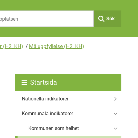
Sök
ar (H2_KH)
/
Måluppfyllelse (H2_KH)
Startsida
Nationella indikatorer
Kommunala indikatorer
Kommunen som helhet