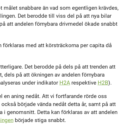
ot målet snabbare än vad som egentligen krävdes,
gen. Det berodde till viss del på att nya bilar
t på att andelen förnybara drivmedel ökade snabbt
 förklaras med att körsträckorna per capita då
erligare. Det berodde på dels på att trenden att
lt, dels på att ökningen av andelen förnybara
nalyseras under indikator
H2A
respektive
H2B
).
en aning nedåt. Att vi fortfarande rörde oss
 också började vända nedåt detta år, samt på att
iva i genomsnitt. Detta kan förklaras av att andelen
ningen
började stiga snabbt.