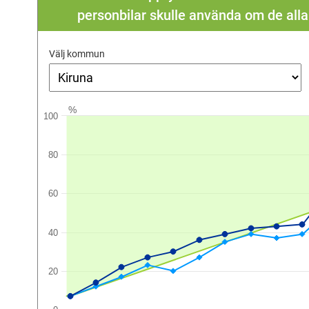
personbilar skulle använda om de all
Välj kommun
%
100
80
60
40
20