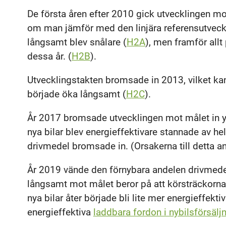
De första åren efter 2010 gick utvecklingen m
om man jämför med den linjära referensutvecklin
långsamt blev snålare (
H2A
), men framför all
dessa år. (
H2B
).
Utvecklingstakten bromsade in 2013, vilket kan
började öka långsamt (
H2C
).
År 2017 bromsade utvecklingen mot målet in ytt
nya bilar blev energieffektivare stannade av he
drivmedel bromsade in. (Orsakerna till detta a
År 2019 vände den förnybara andelen drivmedel 
långsamt mot målet beror på att körsträckorna
nya bilar åter började bli lite mer energieffekt
energieffektiva
laddbara fordon i nybilsförsälj