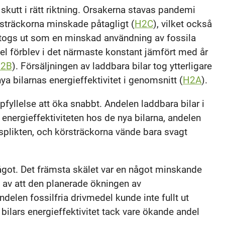
 skutt i rätt riktning. Orsakerna stavas pandemi
tsträckorna minskade påtagligt (
H2C
), vilket också
togs ut som en minskad användning av fossila
 förblev i det närmaste konstant jämfört med år
2B
). Försäljningen av laddbara bilar tog ytterligare
ya bilarnas energieffektivitet i genomsnitt (
H2A
).
yllelse att öka snabbt. Andelen laddbara bilar i
e energieffektiviteten hos de nya bilarna, andelen
splikten, och körsträckorna vände bara svagt
got. Det främsta skälet var en något minskande
jd av att den planerade ökningen av
delen fossilfria drivmedel kunde inte fullt ut
ilars energieffektivitet tack vare ökande andel