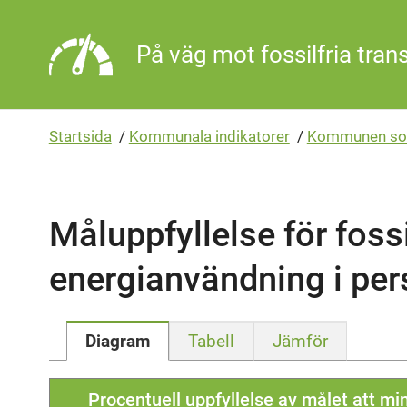
Gå direkt till sidans innehåll
På väg mot fossilfria tran
Startsida
/
Kommunala indikatorer
/
Kommunen so
Måluppfyllelse för fossi
energianvändning i per
Diagram
Tabell
Jämför
Procentuell uppfyllelse av målet att mi