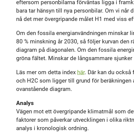
eftersom personbilarna förväntas ligga i framk
bara tar hänsyn till nya personbilar. Om vi når 
nå det mer övergripande målet H1 med viss ef
Om den fossila energianvändningen minskar lin
80 % minskning år 2030, så följer kurvan den r
diagram på diagonalen. Om den fossila energin
gröna fältet. Minskar de långsammare sjunker ku
Läs mer om detta index
här
. Där kan du också 
och H2C som ligger till grund för beräkningen 
ovanstående diagram.
Analys
Vägen mot ett övergripande klimatmål som det
faktorer som påverkar utvecklingen i olika riktn
analys i kronologisk ordning.