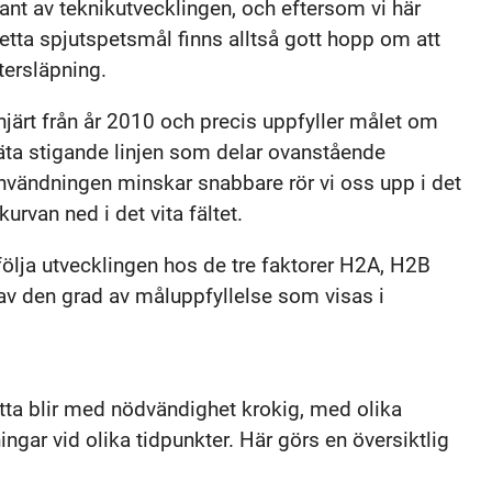
ant av teknikutvecklingen, och eftersom vi här
detta spjutspetsmål finns alltså gott hopp om att
tersläpning.
järt från år 2010 och precis uppfyller målet om
äta stigande linjen som delar ovanstående
vändningen minskar snabbare rör vi oss upp i det
rvan ned i det vita fältet.
följa utvecklingen hos de tre faktorer H2A, H2B
av den grad av måluppfyllelse som visas i
ta blir med nödvändighet krokig, med olika
ingar vid olika tidpunkter. Här görs en översiktlig