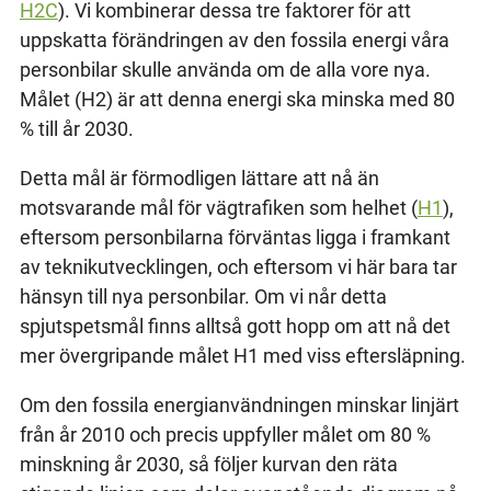
H2C
). Vi kombinerar dessa tre faktorer för att
uppskatta förändringen av den fossila energi våra
personbilar skulle använda om de alla vore nya.
Målet (H2) är att denna energi ska minska med 80
% till år 2030.
Detta mål är förmodligen lättare att nå än
motsvarande mål för vägtrafiken som helhet (
H1
),
eftersom personbilarna förväntas ligga i framkant
av teknikutvecklingen, och eftersom vi här bara tar
hänsyn till nya personbilar. Om vi når detta
spjutspetsmål finns alltså gott hopp om att nå det
mer övergripande målet H1 med viss eftersläpning.
Om den fossila energianvändningen minskar linjärt
från år 2010 och precis uppfyller målet om 80 %
minskning år 2030, så följer kurvan den räta