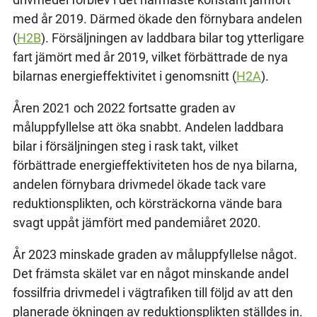
med år 2019. Därmed ökade den förnybara andelen
(
H2B
). Försäljningen av laddbara bilar tog ytterligare
fart jämört med år 2019, vilket förbättrade de nya
bilarnas energieffektivitet i genomsnitt (
H2A
).
Åren 2021 och 2022 fortsatte graden av
måluppfyllelse att öka snabbt. Andelen laddbara
bilar i försäljningen steg i rask takt, vilket
förbättrade energieffektiviteten hos de nya bilarna,
andelen förnybara drivmedel ökade tack vare
reduktionsplikten, och körsträckorna vände bara
svagt uppåt jämfört med pandemiåret 2020.
År 2023 minskade graden av måluppfyllelse något.
Det främsta skälet var en något minskande andel
fossilfria drivmedel i vägtrafiken till följd av att den
planerade ökningen av reduktionsplikten ställdes in.