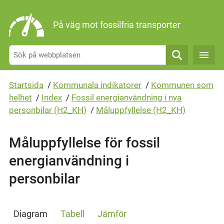
Gå direkt till sidans innehåll
På väg mot fossilfria transporter
Sök
Startsida
/
Kommunala indikatorer
/
Kommunen som
helhet
/
Index
/
Fossil energianvändning i nya
personbilar (H2_KH)
/
Måluppfyllelse (H2_KH)
Måluppfyllelse för fossil
energianvändning i
personbilar
Diagram
Tabell
Jämför