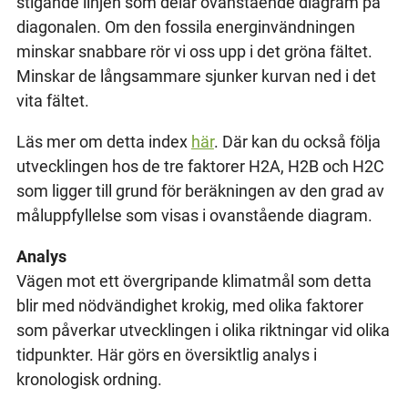
stigande linjen som delar ovanstående diagram på
diagonalen. Om den fossila energinvändningen
minskar snabbare rör vi oss upp i det gröna fältet.
Minskar de långsammare sjunker kurvan ned i det
vita fältet.
Läs mer om detta index
här
. Där kan du också följa
utvecklingen hos de tre faktorer H2A, H2B och H2C
som ligger till grund för beräkningen av den grad av
måluppfyllelse som visas i ovanstående diagram.
Analys
Vägen mot ett övergripande klimatmål som detta
blir med nödvändighet krokig, med olika faktorer
som påverkar utvecklingen i olika riktningar vid olika
tidpunkter. Här görs en översiktlig analys i
kronologisk ordning.