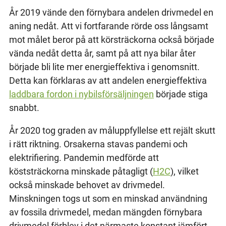
År 2019 vände den förnybara andelen drivmedel en
aning nedåt. Att vi fortfarande rörde oss långsamt
mot målet beror på att körsträckorna också började
vända nedåt detta år, samt på att nya bilar åter
började bli lite mer energieffektiva i genomsnitt.
Detta kan förklaras av att andelen energieffektiva
laddbara fordon i nybilsförsäljningen
började stiga
snabbt.
År 2020 tog graden av måluppfyllelse ett rejält skutt
i rätt riktning. Orsakerna stavas pandemi och
elektrifiering. Pandemin medförde att
köststräckorna minskade påtagligt (
H2C
), vilket
också minskade behovet av drivmedel.
Minskningen togs ut som en minskad användning
av fossila drivmedel, medan mängden förnybara
drivmedel förblev i det närmaste konstant jämfört