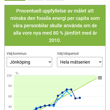
Procentuell uppfyllelse av målet att
minska den fossila energi per capita som
våra personbilar skulle använda om de
alla vore nya med 80 % jämfört med år
2010.
Välj kommun
Välj tidsperiod
%
100
80
60
40