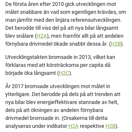
De första åren efter 2010 gick utvecklingen mot
målet snabbare än vad som egentligen krävdes, om
man jämför med den linjära referensutvecklingen.
Det berodde till viss del på att nya bilar långsamt
blev snålare (
H2A
), men framför allt på att andelen
förnybara drivmedel ökade snabbt dessa år. (
H2B
).
Utvecklingstakten bromsade in 2013, vilket kan
förklaras med att körsträckorna per capita då
började öka långsamt (
H2C
).
År 2017 bromsade utvecklingen mot målet in
ytterligare. Det berodde på dels på att trenden att
nya bilar blev energieffektivare stannade av helt,
dels på att ökningen av andelen förnybara
drivmedel bromsade in. (Orsakerna till detta
analyseras under indikator
H2A
respektive
H2B
).