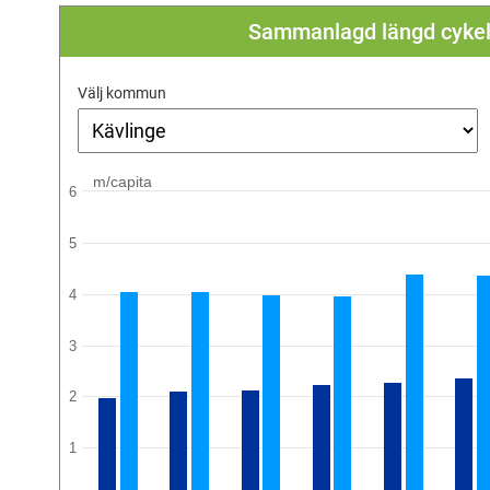
Sammanlagd längd cykelv
Välj kommun
m/capita
6
5
4
3
2
1