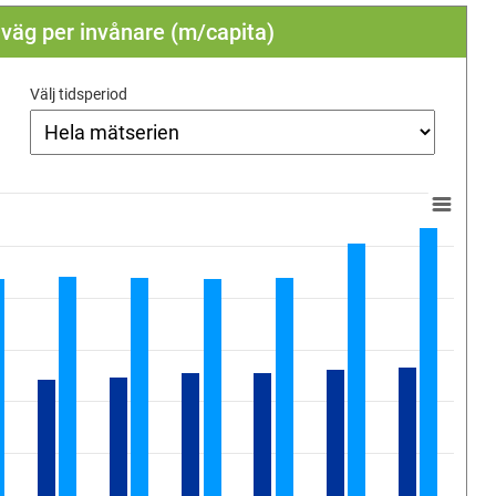
äg per invånare (m/capita)
Välj tidsperiod