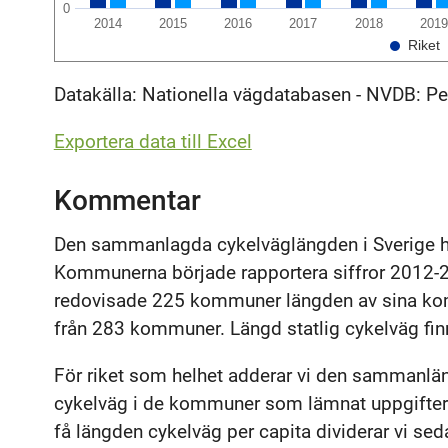
0
2014
2015
2016
2017
2018
2019
Riket
Datakälla: Nationella vägdatabasen - NVDB: P
Exportera data till Excel
Kommentar
Den sammanlagda cykelväglängden i Sverige h
Kommunerna började rapportera siffror 2012-2
redovisade 225 kommuner längden av sina kom
från 283 kommuner. Längd statlig cykelväg fi
För riket som helhet adderar vi den sammanlä
cykelväg i de kommuner som lämnat uppgifter 
få längden cykelväg per capita dividerar v