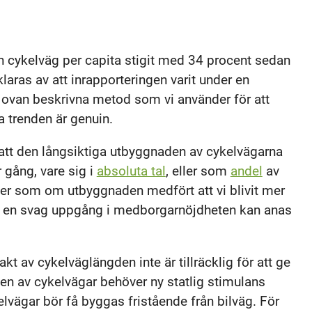
n cykelväg per capita stigit med 34 procent sedan
aras av att inrapporteringen varit under en
ovan beskrivna metod som vi använder för att
a trenden är genuin.
å att den långsiktiga utbyggnaden av cykelvägarna
 gång, vare sig i
absoluta tal
, eller som
andel
av
ler som om utbyggnaden medfört att vi blivit mer
 en svag uppgång i medborgarnöjdheten kan anas
akt av cykelväglängden inte är tillräcklig för att ge
den av cykelvägar behöver ny statlig stimulans
lvägar bör få byggas fristående från bilväg. För