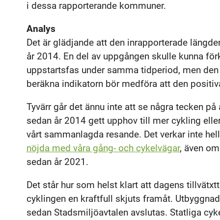
i dessa rapporterande kommuner.
Analys
Det är glädjande att den inrapporterade längde
år 2014. En del av uppgången skulle kunna förkl
uppstartsfas under samma tidperiod, men den 
beräkna indikatorn bör medföra att den positiv
Tyvärr går det ännu inte att se några tecken p
sedan år 2014 gett upphov till mer cykling eller
vårt sammanlagda resande. Det verkar inte hel
nöjda med våra gång- och cykelvägar
, även om
sedan år 2021.
Det står hur som helst klart att dagens tillvätxtt
cyklingen en kraftfull skjuts framåt. Utbyggna
sedan Stadsmiljöavtalen avslutas. Statliga cyke