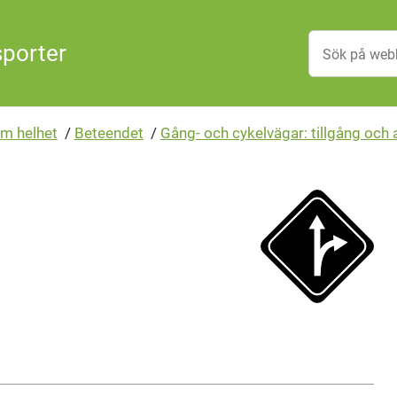
sporter
m helhet
/
Beteendet
/
Gång- och cykelvägar: tillgång och 