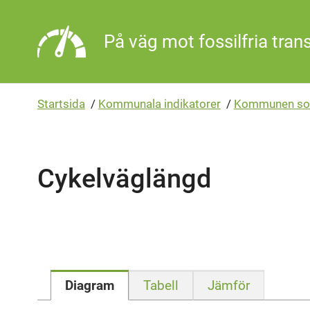
Gå direkt till sidans innehåll
På väg mot fossilfria tran
Startsida
/
Kommunala indikatorer
/
Kommunen so
Cykelväglängd
Diagram
Tabell
Jämför