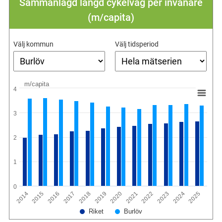
Sammanlagd längd cykelväg per invånare
(m/capita)
Välj kommun
Välj tidsperiod
m/capita
4
3
2
1
0
2015
2018
2021
2024
2016
2019
2022
2025
2014
2017
2020
2023
Riket
Burlöv