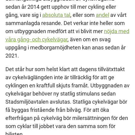
sedan år 2014 gett upphov till mer cykling eller
gång, vare sig i
absoluta tal
, eller som
andel
av vårt
sammanlagda resande. Det verkar inte heller som
om utbyggnaden medfört att vi blivit mer
nöjda med
våra gång- och cykelvägar
, även om en svag
uppgång i medborgarnöjdheten kan anas sedan år
2021.
Det står hur som helst klart att dagens tillvätxttakt
av cykelväglängden inte är tillräcklig för att ge
cyklingen en kraftfull skjuts framåt. Utbyggnaden av
cykelvägar behöver ny statlig stimulans sedan
Stadsmiljöavtalen avslutas. Statliga cykelvägar bör
få byggas fristående från bilväg. För att öka
efterfrågan på cykelväg bör milersättningen för den
som cyklar till jobbet vara den samma som för
bilisten.