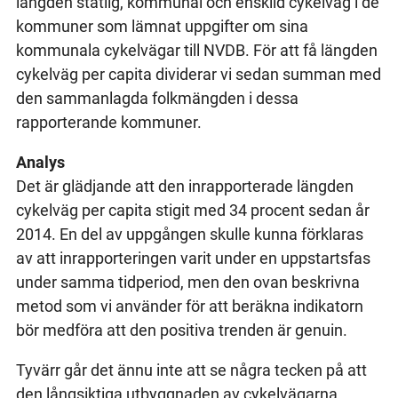
längden statlig, kommunal och enskild cykelväg i de
kommuner som lämnat uppgifter om sina
kommunala cykelvägar till NVDB. För att få längden
cykelväg per capita dividerar vi sedan summan med
den sammanlagda folkmängden i dessa
rapporterande kommuner.
Analys
Det är glädjande att den inrapporterade längden
cykelväg per capita stigit med 34 procent sedan år
2014. En del av uppgången skulle kunna förklaras
av att inrapporteringen varit under en uppstartsfas
under samma tidperiod, men den ovan beskrivna
metod som vi använder för att beräkna indikatorn
bör medföra att den positiva trenden är genuin.
Tyvärr går det ännu inte att se några tecken på att
den långsiktiga utbyggnaden av cykelvägarna