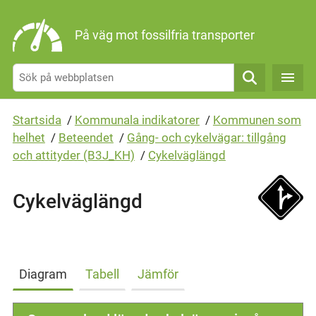
Gå direkt till sidans innehåll
På väg mot fossilfria transporter
Sök
Startsida
/
Kommunala indikatorer
/
Kommunen som
helhet
/
Beteendet
/
Gång- och cykelvägar: tillgång
och attityder (B3J_KH)
/
Cykelväglängd
Cykelväglängd
Diagram
Tabell
Jämför