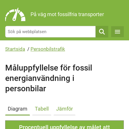
Gå direkt till sidans innehåll
På väg mot fossilfria transporter
Sök
Startsida
/
Personbilstrafik
Måluppfyllelse för fossil
energianvändning i
personbilar
Diagram
Tabell
Jämför
Procentuell uppfyllelse av målet att