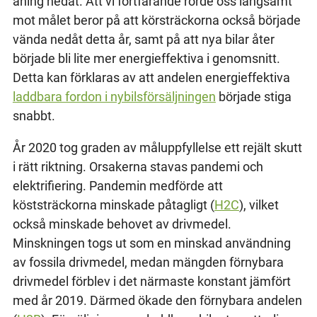
aning nedåt. Att vi fortfarande rörde oss långsamt
mot målet beror på att körsträckorna också började
vända nedåt detta år, samt på att nya bilar åter
började bli lite mer energieffektiva i genomsnitt.
Detta kan förklaras av att andelen energieffektiva
laddbara fordon i nybilsförsäljningen
började stiga
snabbt.
År 2020 tog graden av måluppfyllelse ett rejält skutt
i rätt riktning. Orsakerna stavas pandemi och
elektrifiering. Pandemin medförde att
köststräckorna minskade påtagligt (
H2C
), vilket
också minskade behovet av drivmedel.
Minskningen togs ut som en minskad användning
av fossila drivmedel, medan mängden förnybara
drivmedel förblev i det närmaste konstant jämfört
med år 2019. Därmed ökade den förnybara andelen