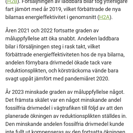
(
H2B
). Försäljningen av laddbara bilar tog ytterligare
fart jämört med år 2019, vilket förbättrade de nya
bilarnas energieffektivitet i genomsnitt (
H2A
).
Åren 2021 och 2022 fortsatte graden av
måluppfyllelse att öka snabbt. Andelen laddbara
bilar i försäljningen steg i rask takt, vilket
förbättrade energieffektiviteten hos de nya bilarna,
andelen förnybara drivmedel ökade tack vare
reduktionsplikten, och körsträckorna vände bara
svagt uppåt jämfört med pandemiåret 2020.
År 2023 minskade graden av måluppfyllelse något.
Det främsta skälet var en något minskande andel
fossilfria drivmedel i vägtrafiken till följd av att den
planerade ökningen av reduktionsplikten ställdes in.
Den minskande andelen fossilfria drivmedel kunde
inte fullt ut kompenseras av den fortsatta ökningen