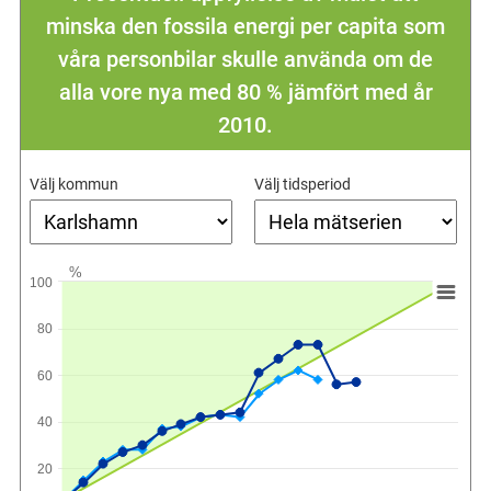
minska den fossila energi per capita som
våra personbilar skulle använda om de
alla vore nya med 80 % jämfört med år
2010.
Välj kommun
Välj tidsperiod
%
100
80
60
40
20