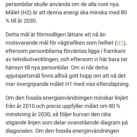
personbilar skulle använda om de alla vore nya.
Målet (H2) är att denna energi ska minska med 80
% till år 2030.
Detta mål är förmodligen lättare att nå än
motsvarande mål för vägtrafiken som helhet (
H1
),
eftersom personbilarna förväntas ligga i framkant
av teknikutvecklingen, och eftersom vi här bara tar
hänsyn till nya personbilar. Om vi når detta
spjutspetsmål finns alltså gott hopp om att nå det
mer övergripande målet H1 med viss eftersläpning.
Om den fossila energianvändningen minskar linjärt
från år 2010 och precis uppfyller målet om 80 %
minskning år 2030, så följer kurvan den räta
stigande linjen som delar ovanstående diagram på
diagonalen. Om den fossila energinvändningen