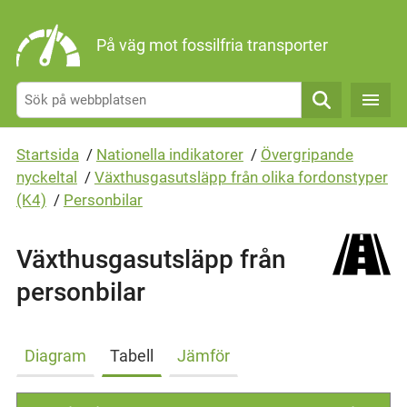
Gå direkt till sidans innehåll
På väg mot fossilfria transporter
Sök
Startsida
/
Nationella indikatorer
/
Övergripande
nyckeltal
/
Växthusgasutsläpp från olika fordonstyper
(K4)
/
Personbilar
Växthusgasutsläpp från
personbilar
Diagram
Tabell
Jämför