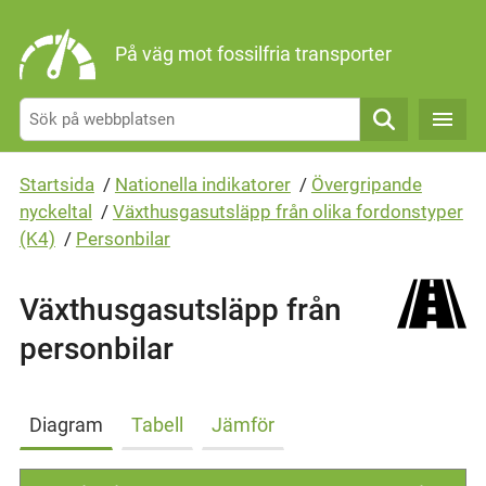
Gå direkt till sidans innehåll
På väg mot fossilfria transporter
Sök
Startsida
/
Nationella indikatorer
/
Övergripande
nyckeltal
/
Växthusgasutsläpp från olika fordonstyper
(K4)
/
Personbilar
Växthusgasutsläpp från
personbilar
Diagram
Tabell
Jämför