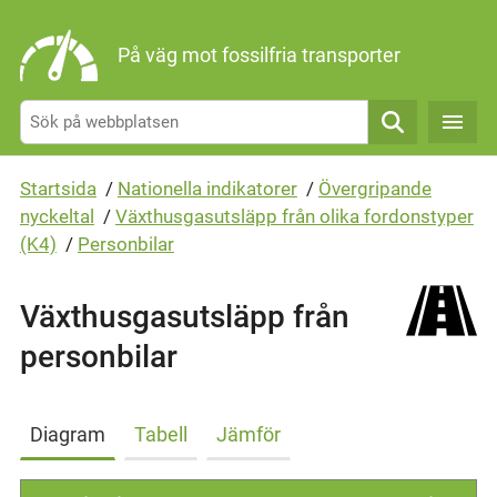
Gå direkt till sidans innehåll
På väg mot fossilfria transporter
Sök
Startsida
/
Nationella indikatorer
/
Övergripande
nyckeltal
/
Växthusgasutsläpp från olika fordonstyper
(K4)
/
Personbilar
Växthusgasutsläpp från
personbilar
Diagram
Tabell
Jämför