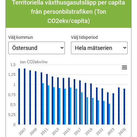
Territoriella växthusgasutsläpp per capita
från personbilstrafiken (Ton
CO2ekv/capita)
Välj kommun
Välj tidsperiod
ton CO2ekv/inv
1,5
1,25
1
0,75
0,5
0,25
0
2011
2021
2009
2019
2007
2017
2015
2025
2013
2023