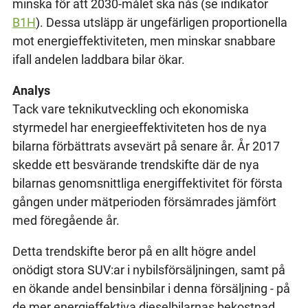
minska för att 2030-målet ska nås (se indikator
B1H
). Dessa utsläpp är ungefärligen proportionella
mot energieffektiviteten, men minskar snabbare
ifall andelen laddbara bilar ökar.
Analys
Tack vare teknikutveckling och ekonomiska
styrmedel har energieeffektiviteten hos de nya
bilarna förbättrats avsevärt på senare år. År 2017
skedde ett besvärande trendskifte där de nya
bilarnas genomsnittliga energiffektivitet för första
gången under mätperioden försämrades jämfört
med föregående år.
Detta trendskifte beror på en allt högre andel
onödigt stora SUV:ar i nybilsförsäljningen, samt på
en ökande andel bensinbilar i denna försäljning - på
de mer energieffektiva dieselbilarnas bekostnad.