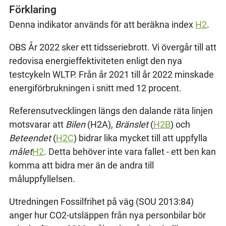
Förklaring
Denna indikator används för att beräkna index
H2
.
OBS År 2022 sker ett tidsseriebrott. Vi övergår till att
redovisa energieffektiviteten enligt den nya
testcykeln WLTP. Från år 2021 till år 2022 minskade
energiförbrukningen i snitt med 12 procent.
Referensutvecklingen längs den dalande räta linjen
motsvarar att
Bilen
(H2A),
Bränslet
(
H2B
) och
Beteendet
(
H2C
) bidrar lika mycket till att uppfylla
målet
H2
. Detta behöver inte vara fallet - ett ben kan
komma att bidra mer än de andra till
måluppfyllelsen.
Utredningen Fossilfrihet på väg (SOU 2013:84)
anger hur CO2-utsläppen från nya personbilar bör