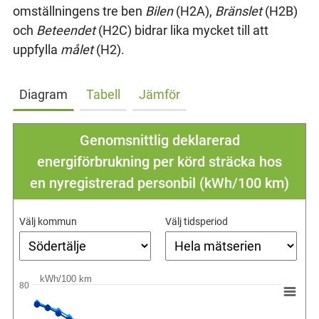
omställningens tre ben
Bilen
(H2A),
Bränslet
(H2B)
och
Beteendet
(H2C) bidrar lika mycket till att
uppfylla
målet
(H2).
Diagram
Tabell
Jämför
Genomsnittlig deklarerad
energiförbrukning per körd sträcka hos
en nyregistrerad personbil (kWh/100 km)
Välj kommun
Välj tidsperiod
kWh/100 km
80