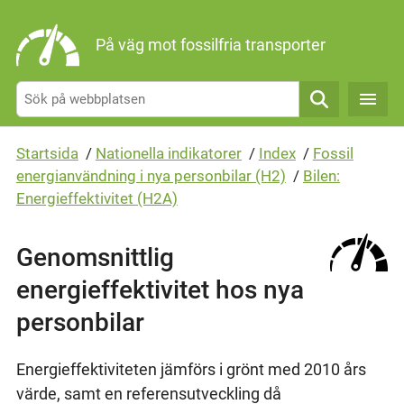
Gå direkt till sidans innehåll
På väg mot fossilfria transporter
Sök
Startsida
/
Nationella indikatorer
/
Index
/
Fossil
energianvändning i nya personbilar (H2)
/
Bilen:
Energieffektivitet (H2A)
Genomsnittlig
energieffektivitet hos nya
personbilar
Energieffektiviteten jämförs i grönt med 2010 års
värde, samt en referensutveckling då