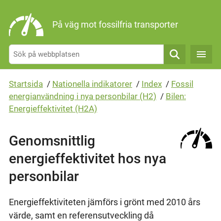
Gå direkt till sidans innehåll
På väg mot fossilfria transporter
Sök
Startsida
/
Nationella indikatorer
/
Index
/
Fossil
energianvändning i nya personbilar (H2)
/
Bilen:
Energieffektivitet (H2A)
Genomsnittlig
energieffektivitet hos nya
personbilar
Energieffektiviteten jämförs i grönt med 2010 års
värde, samt en referensutveckling då