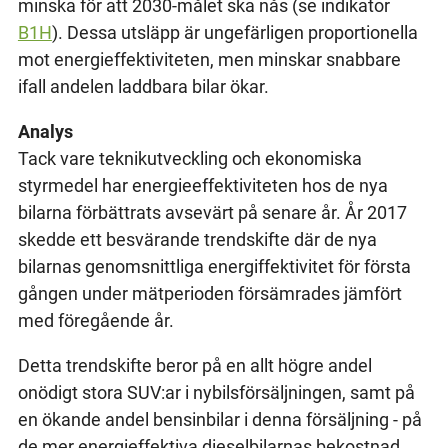
minska för att 2030-målet ska nås (se indikator
B1H
). Dessa utsläpp är ungefärligen proportionella
mot energieffektiviteten, men minskar snabbare
ifall andelen laddbara bilar ökar.
Analys
Tack vare teknikutveckling och ekonomiska
styrmedel har energieeffektiviteten hos de nya
bilarna förbättrats avsevärt på senare år. År 2017
skedde ett besvärande trendskifte där de nya
bilarnas genomsnittliga energiffektivitet för första
gången under mätperioden försämrades jämfört
med föregående år.
Detta trendskifte beror på en allt högre andel
onödigt stora SUV:ar i nybilsförsäljningen, samt på
en ökande andel bensinbilar i denna försäljning - på
de mer energieffektiva dieselbilarnas bekostnad.