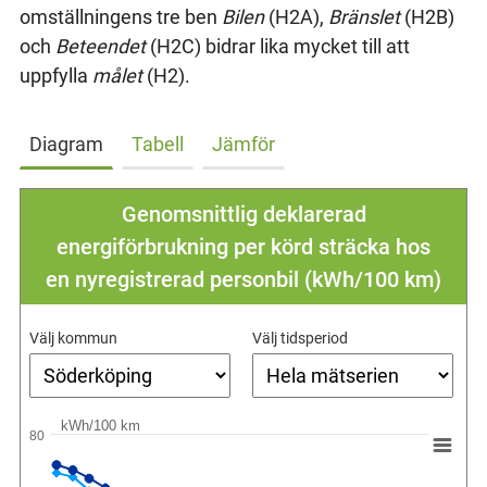
omställningens tre ben
Bilen
(H2A),
Bränslet
(H2B)
och
Beteendet
(H2C) bidrar lika mycket till att
uppfylla
målet
(H2).
Diagram
Tabell
Jämför
Genomsnittlig deklarerad
energiförbrukning per körd sträcka hos
en nyregistrerad personbil (kWh/100 km)
Välj kommun
Välj tidsperiod
kWh/100 km
80