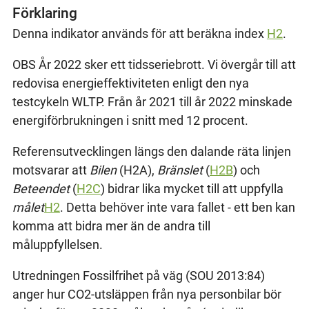
Förklaring
Denna indikator används för att beräkna index
H2
.
OBS År 2022 sker ett tidsseriebrott. Vi övergår till att
redovisa energieffektiviteten enligt den nya
testcykeln WLTP. Från år 2021 till år 2022 minskade
energiförbrukningen i snitt med 12 procent.
Referensutvecklingen längs den dalande räta linjen
motsvarar att
Bilen
(H2A),
Bränslet
(
H2B
) och
Beteendet
(
H2C
) bidrar lika mycket till att uppfylla
målet
H2
. Detta behöver inte vara fallet - ett ben kan
komma att bidra mer än de andra till
måluppfyllelsen.
Utredningen Fossilfrihet på väg (SOU 2013:84)
anger hur CO2-utsläppen från nya personbilar bör