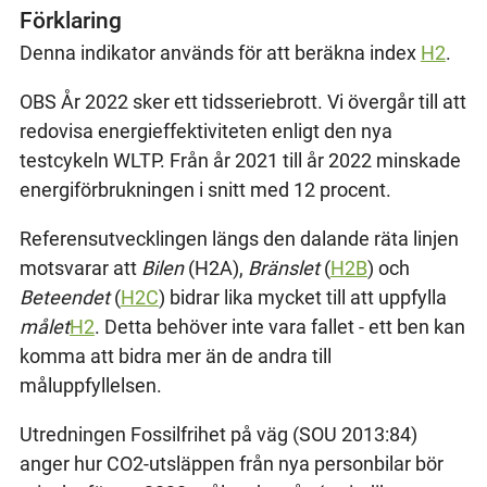
Förklaring
Denna indikator används för att beräkna index
H2
.
OBS År 2022 sker ett tidsseriebrott. Vi övergår till att
redovisa energieffektiviteten enligt den nya
testcykeln WLTP. Från år 2021 till år 2022 minskade
energiförbrukningen i snitt med 12 procent.
Referensutvecklingen längs den dalande räta linjen
motsvarar att
Bilen
(H2A),
Bränslet
(
H2B
) och
Beteendet
(
H2C
) bidrar lika mycket till att uppfylla
målet
H2
. Detta behöver inte vara fallet - ett ben kan
komma att bidra mer än de andra till
måluppfyllelsen.
Utredningen Fossilfrihet på väg (SOU 2013:84)
anger hur CO2-utsläppen från nya personbilar bör