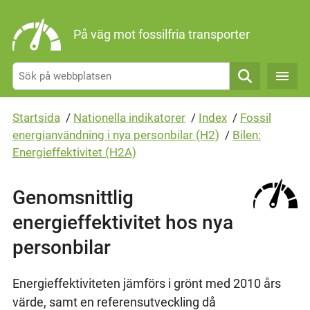
Gå direkt till sidans innehåll
På väg mot fossilfria transporter
Sök
Startsida
/
Nationella indikatorer
/
Index
/
Fossil
energianvändning i nya personbilar (H2)
/
Bilen:
Energieffektivitet (H2A)
Genomsnittlig
energieffektivitet hos nya
personbilar
Energieffektiviteten jämförs i grönt med 2010 års
värde, samt en referensutveckling då