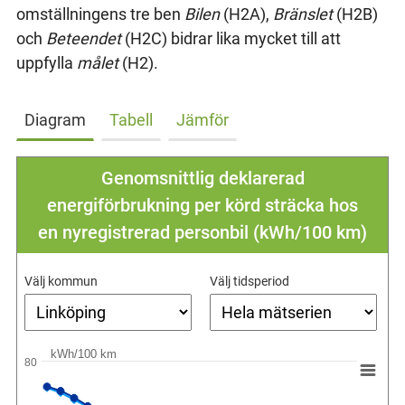
omställningens tre ben
Bilen
(H2A),
Bränslet
(H2B)
och
Beteendet
(H2C) bidrar lika mycket till att
uppfylla
målet
(H2).
Diagram
Tabell
Jämför
Genomsnittlig deklarerad
energiförbrukning per körd sträcka hos
en nyregistrerad personbil (kWh/100 km)
Välj kommun
Välj tidsperiod
kWh/100 km
80