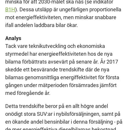
minska för att 2030-målet ska nås (se indikator
B1H
). Dessa utsläpp är ungefärligen proportionella
mot energieffektiviteten, men minskar snabbare
ifall andelen laddbara bilar ökar.
Analys
Tack vare teknikutveckling och ekonomiska
styrmedel har energieeffektiviteten hos de nya
bilarna förbättrats avsevärt på senare år. År 2017
skedde ett besvärande trendskifte där de nya
bilarnas genomsnittliga energiffektivitet för första
gången under mätperioden försämrades jämfört
med föregående år.
Detta trendskifte beror på en allt högre andel
onödigt stora SUV:ar i nybilsförsäljningen, samt på
en ökande andel bensinbilar i denna försäljning - på
de mer energieffektiva dieselbilarnas bekostnad.