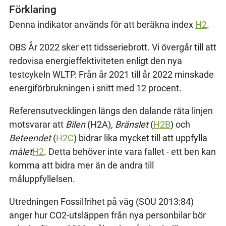
Förklaring
Denna indikator används för att beräkna index
H2
.
OBS År 2022 sker ett tidsseriebrott. Vi övergår till att
redovisa energieffektiviteten enligt den nya
testcykeln WLTP. Från år 2021 till år 2022 minskade
energiförbrukningen i snitt med 12 procent.
Referensutvecklingen längs den dalande räta linjen
motsvarar att
Bilen
(H2A),
Bränslet
(
H2B
) och
Beteendet
(
H2C
) bidrar lika mycket till att uppfylla
målet
H2
. Detta behöver inte vara fallet - ett ben kan
komma att bidra mer än de andra till
måluppfyllelsen.
Utredningen Fossilfrihet på väg (SOU 2013:84)
anger hur CO2-utsläppen från nya personbilar bör