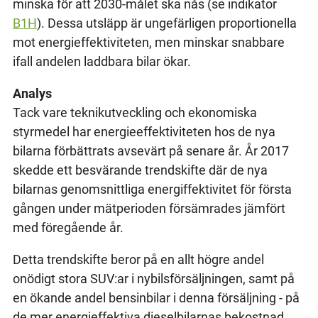
minska för att 2030-målet ska nås (se indikator
B1H
). Dessa utsläpp är ungefärligen proportionella
mot energieffektiviteten, men minskar snabbare
ifall andelen laddbara bilar ökar.
Analys
Tack vare teknikutveckling och ekonomiska
styrmedel har energieeffektiviteten hos de nya
bilarna förbättrats avsevärt på senare år. År 2017
skedde ett besvärande trendskifte där de nya
bilarnas genomsnittliga energiffektivitet för första
gången under mätperioden försämrades jämfört
med föregående år.
Detta trendskifte beror på en allt högre andel
onödigt stora SUV:ar i nybilsförsäljningen, samt på
en ökande andel bensinbilar i denna försäljning - på
de mer energieffektiva dieselbilarnas bekostnad.