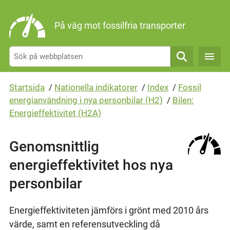
Gå direkt till sidans innehåll
På väg mot fossilfria transporter
Sök
Startsida
/
Nationella indikatorer
/
Index
/
Fossil
energianvändning i nya personbilar (H2)
/
Bilen:
Energieffektivitet (H2A)
Genomsnittlig
energieffektivitet hos nya
personbilar
Energieffektiviteten jämförs i grönt med 2010 års
värde, samt en referensutveckling då