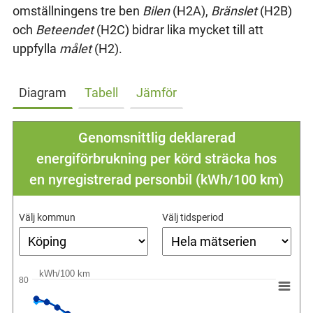
omställningens tre ben
Bilen
(H2A),
Bränslet
(H2B)
och
Beteendet
(H2C) bidrar lika mycket till att
uppfylla
målet
(H2).
Diagram
Tabell
Jämför
Genomsnittlig deklarerad
energiförbrukning per körd sträcka hos
en nyregistrerad personbil (kWh/100 km)
Välj kommun
Välj tidsperiod
kWh/100 km
80